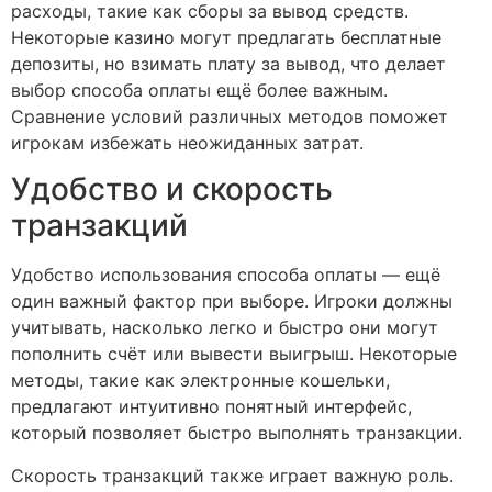
расходы, такие как сборы за вывод средств.
Некоторые казино могут предлагать бесплатные
депозиты, но взимать плату за вывод, что делает
выбор способа оплаты ещё более важным.
Сравнение условий различных методов поможет
игрокам избежать неожиданных затрат.
Удобство и скорость
транзакций
Удобство использования способа оплаты — ещё
один важный фактор при выборе. Игроки должны
учитывать, насколько легко и быстро они могут
пополнить счёт или вывести выигрыш. Некоторые
методы, такие как электронные кошельки,
предлагают интуитивно понятный интерфейс,
который позволяет быстро выполнять транзакции.
Скорость транзакций также играет важную роль.