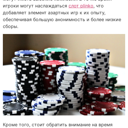
игроки могут наслаждаться
слот plinko
, что
добавляет элемент азартных игр к их опыту,
обеспечивая большую анонимность и более низкие
сборы.
Кроме того, стоит обратить внимание на время