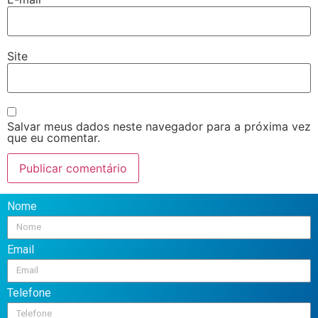
Site
Salvar meus dados neste navegador para a próxima vez
que eu comentar.
Nome
Email
Telefone