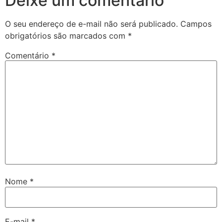
Deixe um comentário
O seu endereço de e-mail não será publicado.
Campos
obrigatórios são marcados com
*
Comentário
*
Nome
*
E-mail
*