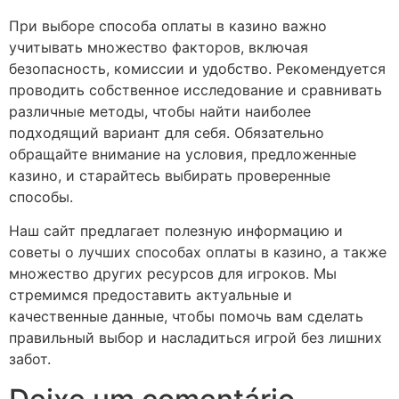
При выборе способа оплаты в казино важно
учитывать множество факторов, включая
безопасность, комиссии и удобство. Рекомендуется
проводить собственное исследование и сравнивать
различные методы, чтобы найти наиболее
подходящий вариант для себя. Обязательно
обращайте внимание на условия, предложенные
казино, и старайтесь выбирать проверенные
способы.
Наш сайт предлагает полезную информацию и
советы о лучших способах оплаты в казино, а также
множество других ресурсов для игроков. Мы
стремимся предоставить актуальные и
качественные данные, чтобы помочь вам сделать
правильный выбор и насладиться игрой без лишних
забот.