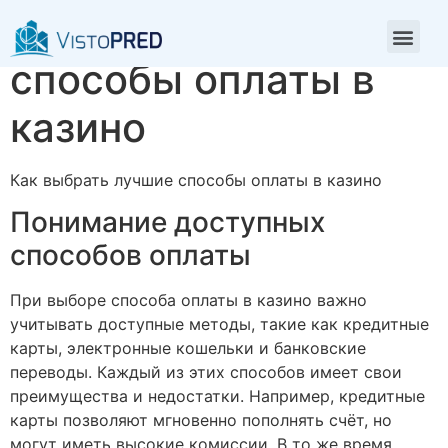
Как выбрать лучшие
способы оплаты в
казино
Как выбрать лучшие способы оплаты в казино
Понимание доступных
способов оплаты
При выборе способа оплаты в казино важно
учитывать доступные методы, такие как кредитные
карты, электронные кошельки и банковские
переводы. Каждый из этих способов имеет свои
преимущества и недостатки. Например, кредитные
карты позволяют мгновенно пополнять счёт, но
могут иметь высокие комиссии. В то же время