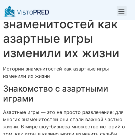
Истории
знаменитостей как
азартные игры
изменили их жизни
Истории знаменитостей как азартные игры
изменили их жизни
Знакомство с азартными
играми
Азартные игры — это не просто развлечение; для
многих знаменитостей они стали важной частью
жизни. В мире шоу-бизнеса множество историй о
том, как игры в казино могли изменить судьбы