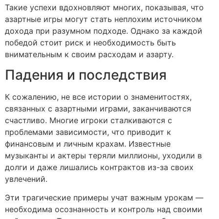
Такие успехи вдохновляют многих, показывая, что
азартные игры могут стать неплохим источником
дохода при разумном подходе. Однако за каждой
победой стоит риск и необходимость быть
внимательным к своим расходам и азарту.
Падения и последствия
К сожалению, не все истории о знаменитостях,
связанных с азартными играми, заканчиваются
счастливо. Многие игроки сталкиваются с
проблемами зависимости, что приводит к
финансовым и личным крахам. Известные
музыканты и актеры теряли миллионы, уходили в
долги и даже лишались контрактов из-за своих
увлечений.
Эти трагические примеры учат важным урокам —
необходима осознанность и контроль над своими