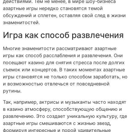
действиями. Тем не менее, в мире шоу-бизнеса
азартные игры нередко становятся темой
обсуждений и сплетен, оставляя свой след в жизни
знаменитостей.
Игра как способ развлечения
Многие знаменитости рассматривают азартные
игры как способ расслабления и развлечения. Они
посещают казино для снятия стресса после долгих
съемок или концертов. В таких моментах азартные
игры становятся не только способом заработать, но
и возможностью отвлечься от повседневной
рутины.
Так, например, актрисы и музыканты часто находят
в казино атмосферу, способствующую общению и
развлечению. Это создает уникальную культуру, где
азартные игры смешиваются с жизнью звезд,
формируя интересные и порой удивительные