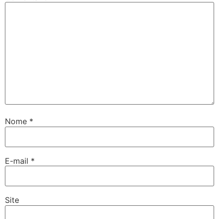
Nome
*
E-mail
*
Site