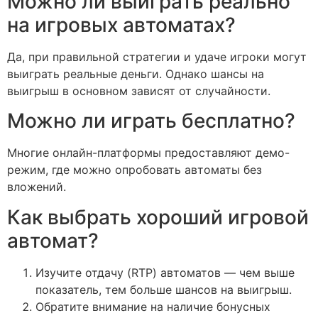
Можно ли выиграть реально
на игровых автоматах?
Да, при правильной стратегии и удаче игроки могут
выиграть реальные деньги. Однако шансы на
выигрыш в основном зависят от случайности.
Можно ли играть бесплатно?
Многие онлайн-платформы предоставляют демо-
режим, где можно опробовать автоматы без
вложений.
Как выбрать хороший игровой
автомат?
Изучите отдачу (RTP) автоматов — чем выше
показатель, тем больше шансов на выигрыш.
Обратите внимание на наличие бонусных