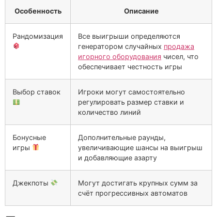
Особенность
Описание
Рандомизация
Все выигрыши определяются
генератором случайных
продажа
игорного оборудования
чисел, что
обеспечивает честность игры
Выбор ставок
Игроки могут самостоятельно
регулировать размер ставки и
количество линий
Бонусные
Дополнительные раунды,
игры
увеличивающие шансы на выигрыш
и добавляющие азарту
Джекпоты
Могут достигать крупных сумм за
счёт прогрессивных автоматов