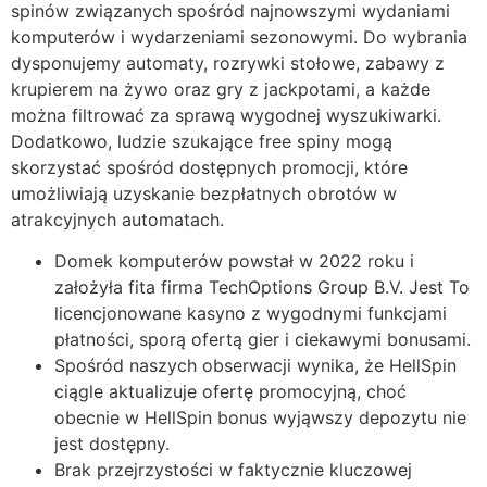
spinów związanych spośród najnowszymi wydaniami
komputerów i wydarzeniami sezonowymi. Do wybrania
dysponujemy automaty, rozrywki stołowe, zabawy z
krupierem na żywo oraz gry z jackpotami, a każde
można filtrować za sprawą wygodnej wyszukiwarki.
Dodatkowo, ludzie szukające free spiny mogą
skorzystać spośród dostępnych promocji, które
umożliwiają uzyskanie bezpłatnych obrotów w
atrakcyjnych automatach.
Domek komputerów powstał w 2022 roku i
założyła fita firma TechOptions Group B.V. Jest To
licencjonowane kasyno z wygodnymi funkcjami
płatności, sporą ofertą gier i ciekawymi bonusami.
Spośród naszych obserwacji wynika, że HellSpin
ciągle aktualizuje ofertę promocyjną, choć
obecnie w HellSpin bonus wyjąwszy depozytu nie
jest dostępny.
Brak przejrzystości w faktycznie kluczowej