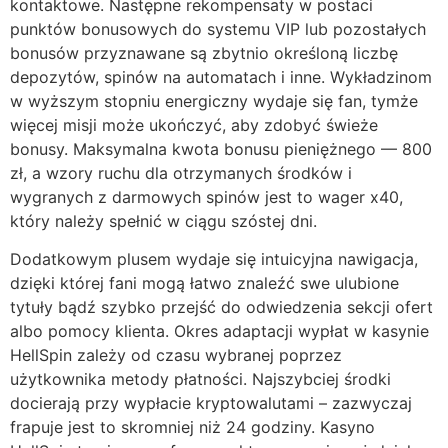
kontaktowe. Następne rekompensaty w postaci
punktów bonusowych do systemu VIP lub pozostałych
bonusów przyznawane są zbytnio określoną liczbę
depozytów, spinów na automatach i inne. Wykładzinom
w wyższym stopniu energiczny wydaje się fan, tymże
więcej misji może ukończyć, aby zdobyć świeże
bonusy. Maksymalna kwota bonusu pieniężnego — 800
zł, a wzory ruchu dla otrzymanych środków i
wygranych z darmowych spinów jest to wager x40,
który należy spełnić w ciągu szóstej dni.
Dodatkowym plusem wydaje się intuicyjna nawigacja,
dzięki której fani mogą łatwo znaleźć swe ulubione
tytuły bądź szybko przejść do odwiedzenia sekcji ofert
albo pomocy klienta. Okres adaptacji wypłat w kasynie
HellSpin zależy od czasu wybranej poprzez
użytkownika metody płatności. Najszybciej środki
docierają przy wypłacie kryptowalutami – zazwyczaj
frapuje jest to skromniej niż 24 godziny. Kasyno