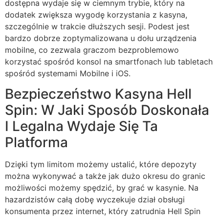
dostępna wydaje się w ciemnym trybie, który na
dodatek zwiększa wygodę korzystania z kasyna,
szczególnie w trakcie dłuższych sesji. Podest jest
bardzo dobrze zoptymalizowana u dołu urządzenia
mobilne, co zezwala graczom bezproblemowo
korzystać spośród konsol na smartfonach lub tabletach
spośród systemami Mobilne i iOS.
Bezpieczeństwo Kasyna Hell
Spin: W Jaki Sposób Doskonała
I Legalna Wydaje Się Ta
Platforma
Dzięki tym limitom możemy ustalić, które depozyty
można wykonywać a także jak dużo okresu do granic
możliwości możemy spędzić, by grać w kasynie. Na
hazardzistów całą dobę wyczekuje dział obsługi
konsumenta przez internet, który zatrudnia Hell Spin