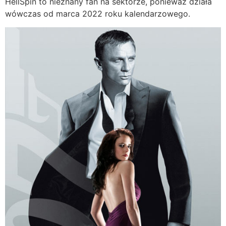
HellSpin to nieznany fan na sektorze, ponieważ działa
wówczas od marca 2022 roku kalendarzowego.