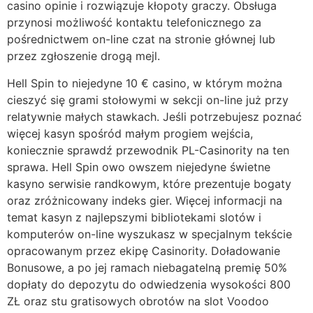
casino opinie i rozwiązuje kłopoty graczy. Obsługa
przynosi możliwość kontaktu telefonicznego za
pośrednictwem on-line czat na stronie głównej lub
przez zgłoszenie drogą mejl.
Hell Spin to niejedyne 10 € casino, w którym można
cieszyć się grami stołowymi w sekcji on-line już przy
relatywnie małych stawkach. Jeśli potrzebujesz poznać
więcej kasyn spośród małym progiem wejścia,
koniecznie sprawdź przewodnik PL-Casinority na ten
sprawa. Hell Spin owo owszem niejedyne świetne
kasyno serwisie randkowym, które prezentuje bogaty
oraz zróżnicowany indeks gier. Więcej informacji na
temat kasyn z najlepszymi bibliotekami slotów i
komputerów on-line wyszukasz w specjalnym tekście
opracowanym przez ekipę Casinority. Doładowanie
Bonusowe, a po jej ramach niebagatelną premię 50%
dopłaty do depozytu do odwiedzenia wysokości 800
ZŁ oraz stu gratisowych obrotów na slot Voodoo