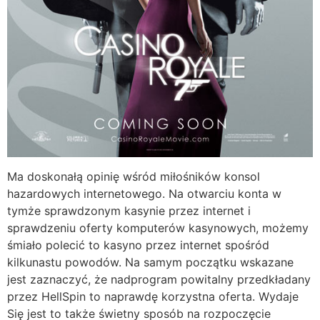
Ma doskonałą opinię wśród miłośników konsol
hazardowych internetowego. Na otwarciu konta w
tymże sprawdzonym kasynie przez internet i
sprawdzeniu oferty komputerów kasynowych, możemy
śmiało polecić to kasyno przez internet spośród
kilkunastu powodów. Na samym początku wskazane
jest zaznaczyć, że nadprogram powitalny przedkładany
przez HellSpin to naprawdę korzystna oferta. Wydaje
Się jest to także świetny sposób na rozpoczęcie