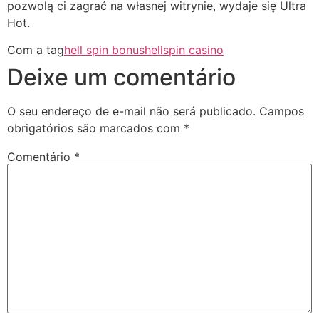
pozwolą ci zagrać na własnej witrynie, wydaje się Ultra
Hot.
Com a tag
hell spin bonus
hellspin casino
Deixe um comentário
O seu endereço de e-mail não será publicado.
Campos
obrigatórios são marcados com
*
Comentário
*