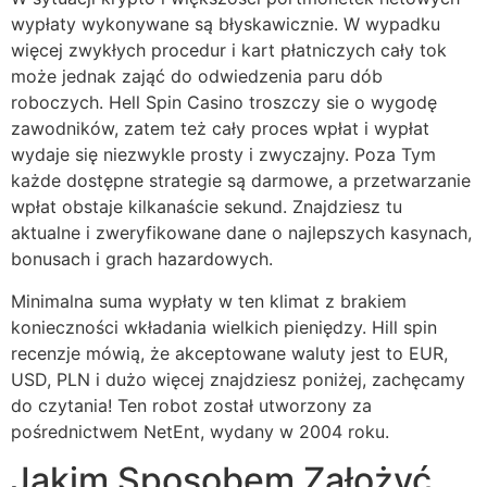
wypłaty wykonywane są błyskawicznie. W wypadku
więcej zwykłych procedur i kart płatniczych cały tok
może jednak zająć do odwiedzenia paru dób
roboczych. Hell Spin Casino troszczy sie o wygodę
zawodników, zatem też cały proces wpłat i wypłat
wydaje się niezwykle prosty i zwyczajny. Poza Tym
każde dostępne strategie są darmowe, a przetwarzanie
wpłat obstaje kilkanaście sekund. Znajdziesz tu
aktualne i zweryfikowane dane o najlepszych kasynach,
bonusach i grach hazardowych.
Minimalna suma wypłaty w ten klimat z brakiem
konieczności wkładania wielkich pieniędzy. Hill spin
recenzje mówią, że akceptowane waluty jest to EUR,
USD, PLN i dużo więcej znajdziesz poniżej, zachęcamy
do czytania! Ten robot został utworzony za
pośrednictwem NetEnt, wydany w 2004 roku.
Jakim Sposobem Założyć