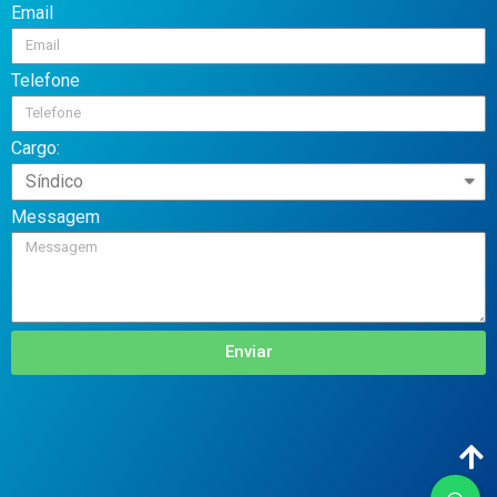
Email
Telefone
Cargo:
Messagem
Enviar