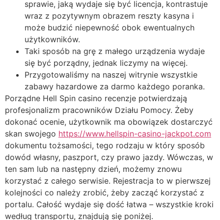
sprawie, jaką wydaje się być licencja, kontrastuje
wraz z pozytywnym obrazem reszty kasyna i
może budzić niepewność obok ewentualnych
użytkowników.
Taki sposób na grę z małego urządzenia wydaje
się być porządny, jednak liczymy na więcej.
Przygotowaliśmy na naszej witrynie wszystkie
zabawy hazardowe za darmo każdego poranka.
Porządne Hell Spin casino recenzje potwierdzają
profesjonalizm pracowników Działu Pomocy. Żeby
dokonać ocenie, użytkownik ma obowiązek dostarczyć
skan swojego
https://www.hellspin-casino-jackpot.com
dokumentu tożsamości, tego rodzaju w który sposób
dowód własny, paszport, czy prawo jazdy. Wówczas, w
ten sam lub na następny dzień, możemy znowu
korzystać z całego serwisie. Rejestracja to w pierwszej
kolejności co należy zrobić, żeby zacząć korzystać z
portalu. Całość wydaje się dość łatwa – wszystkie kroki
według transportu, znajdują się poniżej.