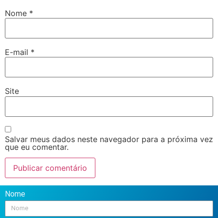
Nome
*
E-mail
*
Site
Salvar meus dados neste navegador para a próxima vez
que eu comentar.
Nome