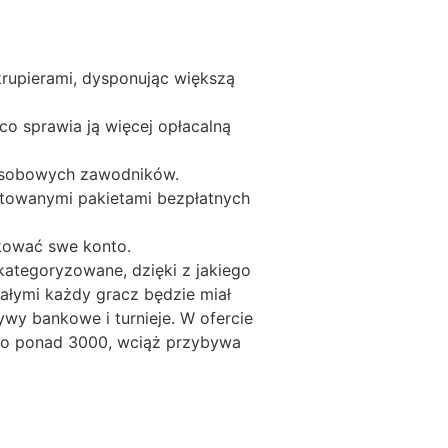
rupierami, dysponując większą
o sprawia ją więcej opłacalną
 osobowych zawodników.
ktowanymi pakietami bezpłatnych
ikować swe konto.
skategoryzowane, dzięki z jakiego
ałymi każdy gracz będzie miał
wy bankowe i turnieje. W ofercie
ego ponad 3000, wciąż przybywa