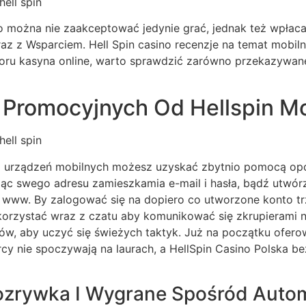
o można nie zaakceptować jedynie grać, jednak też wpłaca
z z Wsparciem. Hell Spin casino recenzje na temat mobiln
ru kasyna online, warto sprawdzić zarówno przekazywane
 Promocyjnych Od Hellspin M
i urządzeń mobilnych możesz uzyskać zbytnio pomocą opcj
c swego adresu zamieszkamia e-mail i hasła, bądź utwórz o
 www. By zalogować się na dopiero co utworzone konto t
z korzystać wraz z czatu aby komunikować się zkrupierami 
w, aby uczyć się świeżych taktyk. Już na początku ofer
rcy nie spoczywają na laurach, a HellSpin Casino Polska 
ozrywka I Wygrane Spośród Auto