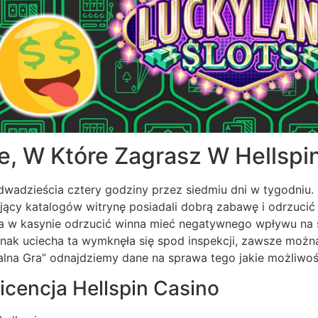
, W Które Zagrasz W Hellspin
 dwadzieścia cztery godziny przez siedmiu dni w tygodniu.
ący katalogów witrynę posiadali dobrą zabawę i odrzucić 
ka w kasynie odrzucić winna mieć negatywnego wpływu na 
dnak uciecha ta wymknęła się spod inspekcji, zawsze możn
lna Gra” odnajdziemy dane na sprawa tego jakie możliwo
icencja Hellspin Casino