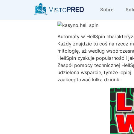
Oficjalna St
Sobre
Sol
Automaty w HellSpin charakteryz
Każdy znajdzie tu coś na rzecz 
mitologię, aż według współczesn
HellSpin zyskuje popularność i 
Zespół pomocy technicznej HellSp
udzielona wsparcie, tymże lepiej.
zaakceptować kilka dzionki.