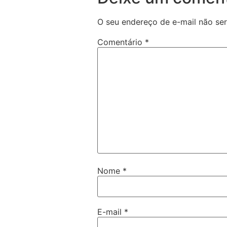
O seu endereço de e-mail não ser
Comentário
*
Nome
*
E-mail
*