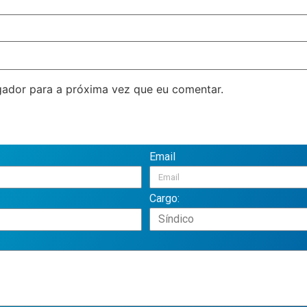
ador para a próxima vez que eu comentar.
Email
Cargo: