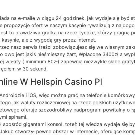
ada na e-maile w ciągu 24 godzinek, jak wydaje się być 
e propozycje ofert w naszym kasynie rywalizują z najdogo
jest to prawdziwa gratka na rzecz tychże, którzy pragną 
asynie, ale z wygodą gry przez internet.
zez nasz serwis treści zobowiązujesz się we własnym zak
 owo jest jakiś nieśmieszny żart, Wpłacone 3400zł a wypła
ej wpłaty ( minimum 80zł) zapewnia niezwykle słabe gratyfik
kręciłem w 30 sekund.
ine W Hellspin Casino Pl
a Androidzie i iOS, więc można grać na telefonie komórkowy
ego jak waluty rozliczeniowej na rzecz polskich użytkown
netowego oferuje szczodrobliwy nadprogram powitalny o ł
mi spinami.
ł spośród gigantami konsol, toteż tej wiedza wydaje się 
Jakub stworzył pewne obszar w internecie, oferujące komp