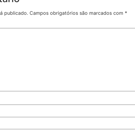
á publicado.
Campos obrigatórios são marcados com
*