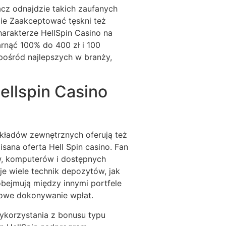
acz odnajdzie takich zaufanych
ie Zaakceptować tęskni też
arakterze HellSpin Casino na
rnąć 100% do 400 zł i 100
spośród najlepszych w branży,
ellspin Casino
akładów zewnętrznych oferują też
sana oferta Hell Spin casino. Fan
w, komputerów i dostępnych
je wiele technik depozytów, jak
bejmują między innymi portfele
emowe dokonywanie wpłat.
wykorzystania z bonusu typu