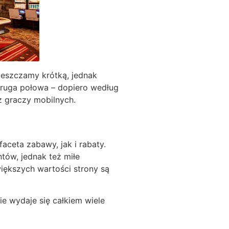
eszczamy krótką, jednak
uDruga połowa – dopiero według
z graczy mobilnych.
ceta zabawy, jak i rabaty.
tów, jednak też miłe
większych wartości strony są
e wydaje się całkiem wiele