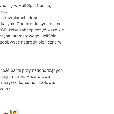
ać się w Hell Spin Casino,
esz.
ch rozmiarach ekranu.
kasyna. Operator kasyna online
 PGP, żeby zabezpieczyć wszelkie
kasyna internetowego HellSpin
że zdobywać nagrody pieniężne w
wność partii przy nadchodzących
icznych stron. Hazard owo
rozrywki karciane i stołowe.
zaraz.