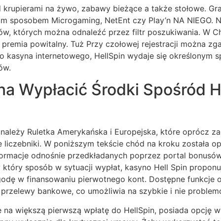
d krupierami na żywo, zabawy bieżące a także stołowe. Gr
m sposobem Microgaming, NetEnt czy Play’n NA NIEGO. N
, których można odnaleźć przez filtr poszukiwania. W Ch
remia powitalny. Tuż Przy czołowej rejestracji można zga
 o kasyna internetowego, HellSpin wydaje się określonym 
ów.
a Wypłacić Środki Spośród H
 należy Ruletka Amerykańska i Europejska, które oprócz z
liczebniki. W poniższym tekście chód na kroku została opi
formacje odnośnie przedkładanych poprzez portal bonusó
w który sposób w sytuacji wypłat, kasyno Hell Spin proponu
odę w finansowaniu pierwotnego kont. Dostępne funkcje o
az przelewy bankowe, co umożliwia na szybkie i nie probl
e na większą pierwszą wpłatę do HellSpin, posiada opcję 