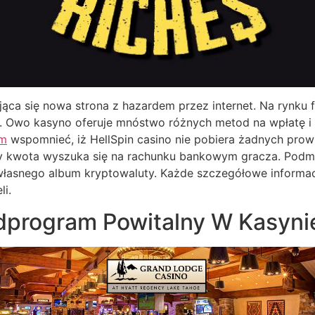
jąca się nowa strona z hazardem przez internet. Na rynku
a. Owo kasyno oferuje mnóstwo różnych metod na wpłatę i
om
wspomnieć, iż HellSpin casino nie pobiera żadnych pro
my kwota wyszuka się na rachunku bankowym gracza. Podmi
łasnego album kryptowaluty. Każde szczegółowe informacj
i.
program Powitalny W Kasynie