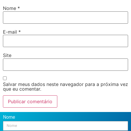
Nome
*
E-mail
*
Site
Salvar meus dados neste navegador para a próxima vez
que eu comentar.
Nome