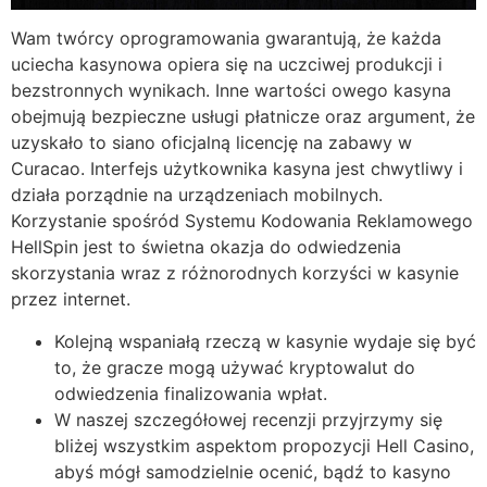
Wam twórcy oprogramowania gwarantują, że każda
uciecha kasynowa opiera się na uczciwej produkcji i
bezstronnych wynikach. Inne wartości owego kasyna
obejmują bezpieczne usługi płatnicze oraz argument, że
uzyskało to siano oficjalną licencję na zabawy w
Curacao. Interfejs użytkownika kasyna jest chwytliwy i
działa porządnie na urządzeniach mobilnych.
Korzystanie spośród Systemu Kodowania Reklamowego
HellSpin jest to świetna okazja do odwiedzenia
skorzystania wraz z różnorodnych korzyści w kasynie
przez internet.
Kolejną wspaniałą rzeczą w kasynie wydaje się być
to, że gracze mogą używać kryptowalut do
odwiedzenia finalizowania wpłat.
W naszej szczegółowej recenzji przyjrzymy się
bliżej wszystkim aspektom propozycji Hell Casino,
abyś mógł samodzielnie ocenić, bądź to kasyno