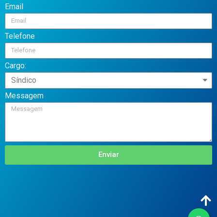
Email
Telefone
Cargo:
Messagem
Enviar