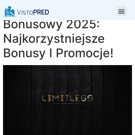
Hellspin Kod
Bonusowy 2025:
Najkorzystniejsze
Bonusy I Promocje!