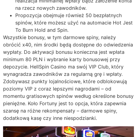
realizacja minimalnej wpłaty bądź założenie konta
na rzecz nowych zawodników.
Propozycja obejmuje również 50 bezpłatnych
spinów, które możesz użyć na automacie Hot Jest
To Burn Hold and Spin.
Wszystkie bonusy, w tym darmowe spiny, należy
obrócić x40, nim środki będą dostępne do odwiedzenia
wypłaty. Do aktywacji bonusu konieczna jest wpłata
minimum 80 PLN i wybranie karty bonusowej przy
depozycie. HellSpin Casino ma swój VIP Club, który
wynagradza zawodników za regularną grę i wpłaty.
Zdobywasz punkty lojalnościowe, które odblokowują
poziomy VIP z coraz lepszymi nagrodami – od
momentu gratisowych spinów według określone bonusy
pieniężne. Koło Fortuny jest to opcja, która zapewnia
szansę na różne rekompensaty – darmowe spiny,
dodatkową kasę czy inne niespodzianki.