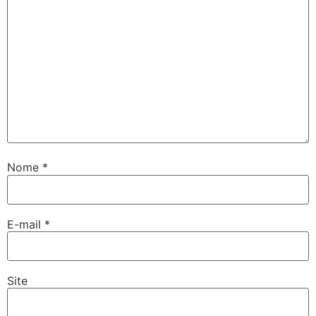
Nome
*
E-mail
*
Site