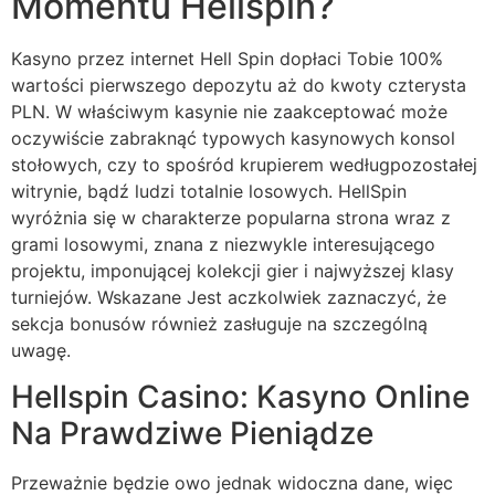
Momentu Hellspin?
Kasyno przez internet Hell Spin dopłaci Tobie 100%
wartości pierwszego depozytu aż do kwoty czterysta
PLN. W właściwym kasynie nie zaakceptować może
oczywiście zabraknąć typowych kasynowych konsol
stołowych, czy to spośród krupierem wedługpozostałej
witrynie, bądź ludzi totalnie losowych. HellSpin
wyróżnia się w charakterze popularna strona wraz z
grami losowymi, znana z niezwykle interesującego
projektu, imponującej kolekcji gier i najwyższej klasy
turniejów. Wskazane Jest aczkolwiek zaznaczyć, że
sekcja bonusów również zasługuje na szczególną
uwagę.
Hellspin Casino: Kasyno Online
Na Prawdziwe Pieniądze
Przeważnie będzie owo jednak widoczna dane, więc