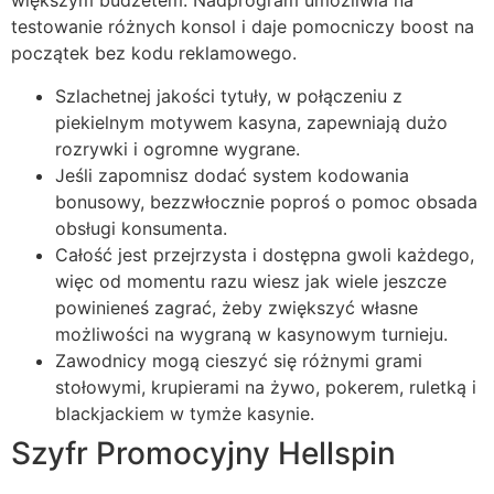
większym budżetem. Nadprogram umożliwia na
testowanie różnych konsol i daje pomocniczy boost na
początek bez kodu reklamowego.
Szlachetnej jakości tytuły, w połączeniu z
piekielnym motywem kasyna, zapewniają dużo
rozrywki i ogromne wygrane.
Jeśli zapomnisz dodać system kodowania
bonusowy, bezzwłocznie poproś o pomoc obsada
obsługi konsumenta.
Całość jest przejrzysta i dostępna gwoli każdego,
więc od momentu razu wiesz jak wiele jeszcze
powinieneś zagrać, żeby zwiększyć własne
możliwości na wygraną w kasynowym turnieju.
Zawodnicy mogą cieszyć się różnymi grami
stołowymi, krupierami na żywo, pokerem, ruletką i
blackjackiem w tymże kasynie.
Szyfr Promocyjny Hellspin