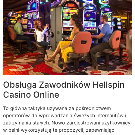
Obsługa Zawodników Hellspin
Casino Online
To główna taktyka używana za pośrednictwem
operatorów do wprowadzania świeżych internautów i
zatrzymania stałych. Nowo zarejestrowani użytkownicy
w pełni wykorzystują te propozycji, zapewniając