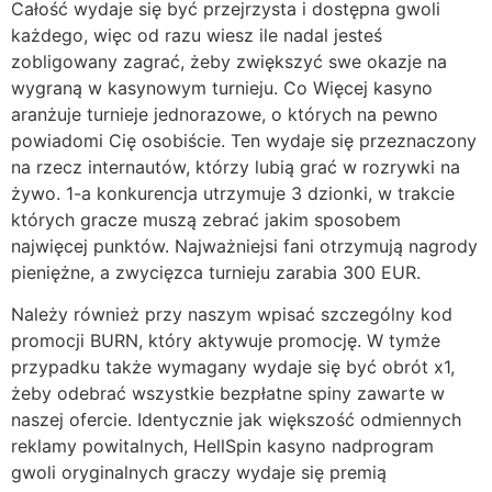
Całość wydaje się być przejrzysta i dostępna gwoli
każdego, więc od razu wiesz ile nadal jesteś
zobligowany zagrać, żeby zwiększyć swe okazje na
wygraną w kasynowym turnieju. Co Więcej kasyno
aranżuje turnieje jednorazowe, o których na pewno
powiadomi Cię osobiście. Ten wydaje się przeznaczony
na rzecz internautów, którzy lubią grać w rozrywki na
żywo. 1-a konkurencja utrzymuje 3 dzionki, w trakcie
których gracze muszą zebrać jakim sposobem
najwięcej punktów. Najważniejsi fani otrzymują nagrody
pieniężne, a zwycięzca turnieju zarabia 300 EUR.
Należy również przy naszym wpisać szczególny kod
promocji BURN, który aktywuje promocję. W tymże
przypadku także wymagany wydaje się być obrót x1,
żeby odebrać wszystkie bezpłatne spiny zawarte w
naszej ofercie. Identycznie jak większość odmiennych
reklamy powitalnych, HellSpin kasyno nadprogram
gwoli oryginalnych graczy wydaje się premią