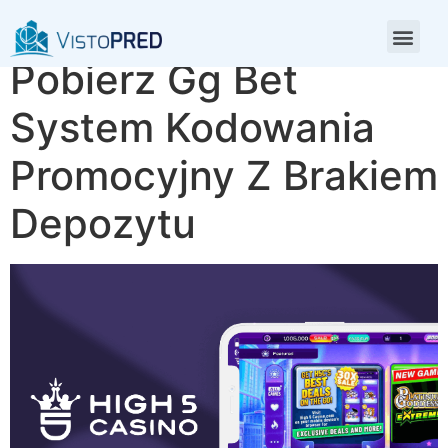
Gg Bet Poglądy
Pobierz Gg Bet
System Kodowania
Promocyjny Z Brakiem
Depozytu