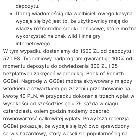
depozytu.
Dobrą wiadomością dla wielbicieli owego kasyna
wydaje się być jest to, że użytkownicy mają do
władzy różnorodne środki bonusowe, które można
wykorzystać na znak wild i inne gry
internetowego.
W tym wypadku dostaniemy do 1500 ZŁ od depozytu i
520 FS. Tygodniowy nadprogram gwarantuje 100% od
momentu depozytu do odwiedzenia 800 ZŁ i 25
bezpłatnych zakręceń w produkcji Book of Rebirth
GGBet. Nagrodę w GGBet można aktywowany między
wtorkiem a czwartkiem po złożeniu przechowanie na
kwotę 40 PLN. W przypadku dokonania trzech wpłat w
wysokości od sześcdziesięciu ZŁ każda w ciągu
czterdziestu osiem godzin możemy odebrać
równowartość całkowitej wpłaty. Powyższa recenzja
GGBet pokazuje, że wydaje się być owo sprawdzony
serwis hazardowy, który weseli się popularnością na