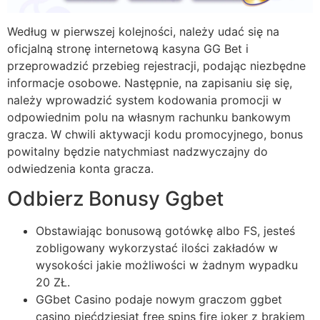
Według w pierwszej kolejności, należy udać się na
oficjalną stronę internetową kasyna GG Bet i
przeprowadzić przebieg rejestracji, podając niezbędne
informacje osobowe. Następnie, na zapisaniu się się,
należy wprowadzić system kodowania promocji w
odpowiednim polu na własnym rachunku bankowym
gracza. W chwili aktywacji kodu promocyjnego, bonus
powitalny będzie natychmiast nadzwyczajny do
odwiedzenia konta gracza.
Odbierz Bonusy Ggbet
Obstawiając bonusową gotówkę albo FS, jesteś
zobligowany wykorzystać ilości zakładów w
wysokości jakie możliwości w żadnym wypadku
20 ZŁ.
GGbet Casino podaje nowym graczom ggbet
casino pięćdziesiąt free spins fire joker z brakiem