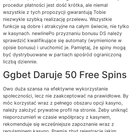
procedur płatności jest dość krótka, ale niemal
wszystkie z tych propozycji gwarantują Tobie
niezwykle szybką realizację przelewu. Wszystkie
funkcje są dobre i atrakcyjne na całym świecie, nie tylko
w kasynach. newlinePo przyznaniu bonusu DS należy
sprawdzić kwalifikujące się automaty (wymienione w
opisie bonusu) i uruchomić je. Pamiętaj, że spiny mogą
być dystrybuowane w partiach spośród ograniczoną
liczbą dziennie.
Ggbet Daruje 50 Free Spins
Owo duża szansa na efektywne wykorzystanie
społeczności, lecz nie zaakceptować na prawidłowe. By
móc korzystać wraz z pełnego obszaru opcji kasyno,
należy założyć prywatne profil na stronie. Żeby uniknąć
nieporozumień w czasie współpracy z kasynem,
rekomenduje się wcześniejsze zapoznanie wraz z
regulaminem kasyno. Premia zbyt rejestrację jakim