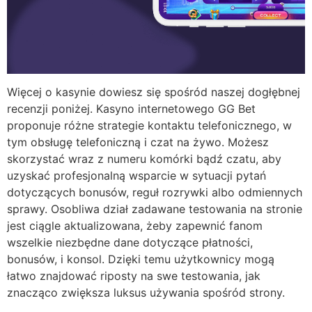
Więcej o kasynie dowiesz się spośród naszej dogłębnej
recenzji poniżej. Kasyno internetowego GG Bet
proponuje różne strategie kontaktu telefonicznego, w
tym obsługę telefoniczną i czat na żywo. Możesz
skorzystać wraz z numeru komórki bądź czatu, aby
uzyskać profesjonalną wsparcie w sytuacji pytań
dotyczących bonusów, reguł rozrywki albo odmiennych
sprawy. Osobliwa dział zadawane testowania na stronie
jest ciągle aktualizowana, żeby zapewnić fanom
wszelkie niezbędne dane dotyczące płatności,
bonusów, i konsol. Dzięki temu użytkownicy mogą
łatwo znajdować riposty na swe testowania, jak
znacząco zwiększa luksus używania spośród strony.