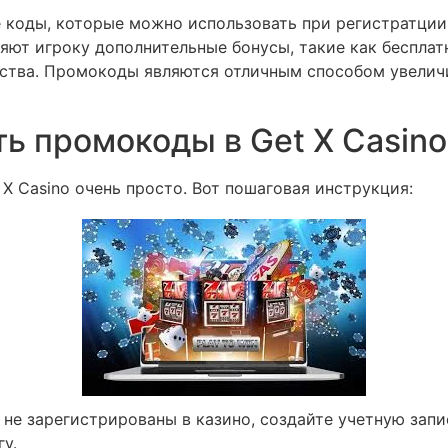
коды, которые можно использовать при регистратции 
ляют игроку дополнительные бонусы, такие как беспла
ства. Промокоды являются отличным способом увелич
ть промокоды в Get X Casino
X Casino очень просто. Вот пошаговая инструкция:
не зарегистрированы в казино, создайте учетную запи
у.