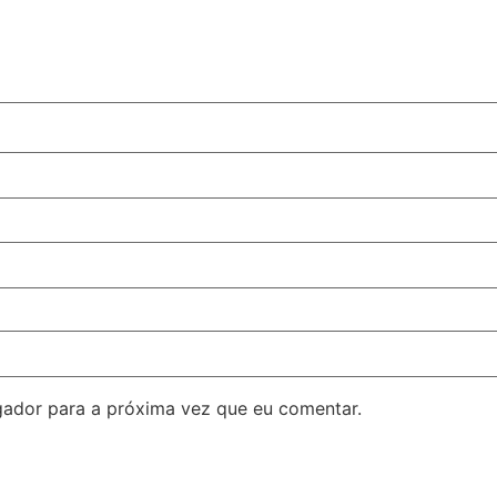
ador para a próxima vez que eu comentar.