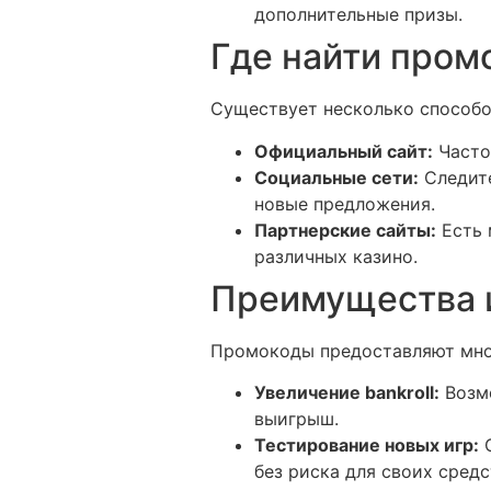
дополнительные призы.
Где найти пром
Существует несколько способо
Официальный сайт:
Часто
Социальные сети:
Следите
новые предложения.
Партнерские сайты:
Есть 
различных казино.
Преимущества 
Промокоды предоставляют мно
Увеличение bankroll:
Возмо
выигрыш.
Тестирование новых игр:
С
без риска для своих средс