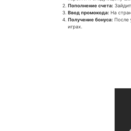
Пополнение счета:
Зайдит
Ввод промокода:
На стран
Получение бонуса:
После у
играх.