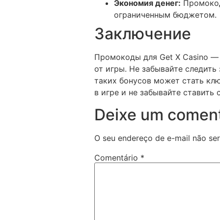
Экономия денег:
Промокод
ограниченным бюджетом.
Заключение
Промокоды для Get X Casino —
от игры. Не забывайте следит
таких бонусов может стать кл
в игре и не забывайте ставить 
Deixe um coment
O seu endereço de e-mail não ser
Comentário
*