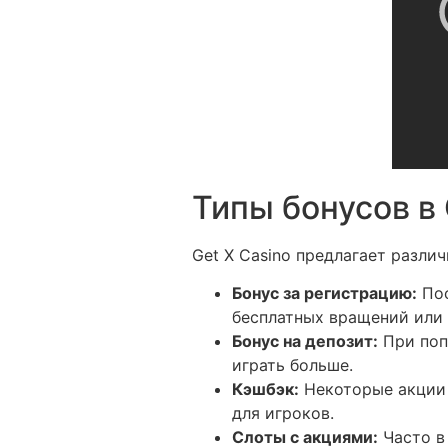
Типы бонусов в 
Get X Casino предлагает разли
Бонус за регистрацию:
Пос
бесплатных вращений или 
Бонус на депозит:
При попо
играть больше.
Кэшбэк:
Некоторые акции 
для игроков.
Слоты с акциями:
Часто в 