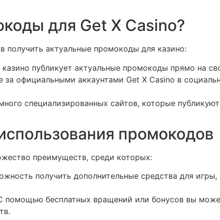
окоды для Get X Casino?
в получить актуальные промокоды для казино:
 казино публикует актуальные промокоды прямо на сво
 за официальными аккаунтами Get X Casino в социальн
много специализированных сайтов, которые публикую
использования промокодов
жество преимуществ, среди которых:
жность получить дополнительные средства для игры, 
 помощью бесплатных вращений или бонусов вы може
тв.