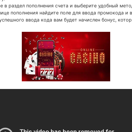
е в раздел пополнения счета и выберите удобный мето
ице пополнения найдите поле для ввода промокода и в
спешного ввода кода вам будет начислен бонус, кото