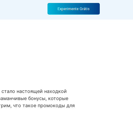
и выгодные
Experimente Grátis
стало настоящей находкой
 заманчивые бонусы, которые
трим, что такое промокоды для