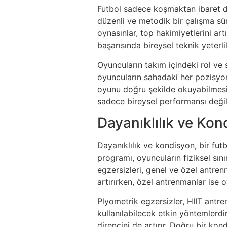
Futbol sadece koşmaktan ibaret değ
düzenli ve metodik bir çalışma sür
oynasınlar, top hakimiyetlerini ar
başarısında bireysel teknik yeterli
Oyuncuların takım içindeki rol ve s
oyuncuların sahadaki her pozisyond
oyunu doğru şekilde okuyabilmesi ve
sadece bireysel performansı değil
Dayanıklılık ve Ko
Dayanıklılık ve kondisyon, bir fut
programı, oyuncuların fiziksel sını
egzersizleri, genel ve özel antrenm
artırırken, özel antrenmanlar ise 
Plyometrik egzersizler, HIIT antre
kullanılabilecek etkin yöntemlerdir
direncini de artırır. Doğru bir k