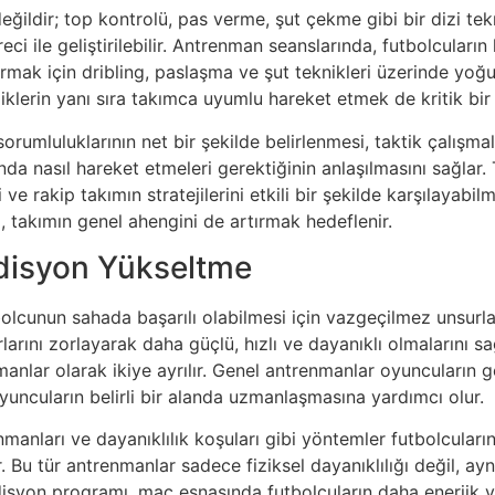
ildir; top kontrolü, pas verme, şut çekme gibi bir dizi tekni
eci ile geliştirilebilir. Antrenman seanslarında, futbolcular
tırmak için dribling, paslaşma ve şut teknikleri üzerinde yoğu
liklerin yanı sıra takımca uyumlu hareket etmek de kritik bir 
orumluluklarının net bir şekilde belirlenmesi, taktik çalışmal
a nasıl hareket etmeleri gerektiğinin anlaşılmasını sağlar. 
 rakip takımın stratejilerini etkili bir şekilde karşılayabilme
, takımın genel ahengini de artırmak hedeflenir.
ndisyon Yükseltme
bolcunun sahada başarılı olabilmesi için vazgeçilmez unsurl
rlarını zorlayarak daha güçlü, hızlı ve dayanıklı olmalarını s
anlar olarak ikiye ayrılır. Genel antrenmanlar oyuncuların ge
oyuncuların belirli bir alanda uzmanlaşmasına yardımcı olur.
nmanları ve dayanıklılık koşuları gibi yöntemler futbolcuların
. Bu tür antrenmanlar sadece fiziksel dayanıklılığı değil, ay
ondisyon programı, maç esnasında futbolcuların daha enerjik