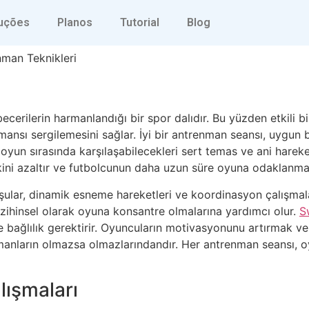
ları İçin En İyi Antrenm
uções
Planos
Tutorial
Blog
enman Teknikleri
 becerilerin harmanlandığı bir spor dalıdır. Bu yüzden etkili
mansı sergilemesini sağlar. İyi bir antrenman seansı, uygun bi
rı oyun sırasında karşılaşabilecekleri sert temas ve ani hare
kini azaltır ve futbolcunun daha uzun süre oyuna odaklanmas
oşular, dinamik esneme hareketleri ve koordinasyon çalışmal
 zihinsel olarak oyuna konsantre olmalarına yardımcı olur.
S
 bağlılık gerektirir. Oyuncuların motivasyonunu artırmak ve 
nmanların olmazsa olmazlarındandır. Her antrenman seansı, o
lışmaları