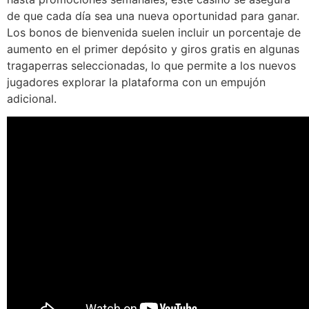
de que cada día sea una nueva oportunidad para ganar.
Los bonos de bienvenida suelen incluir un porcentaje de
aumento en el primer depósito y giros gratis en algunas
tragaperras seleccionadas, lo que permite a los nuevos
jugadores explorar la plataforma con un empujón
adicional.