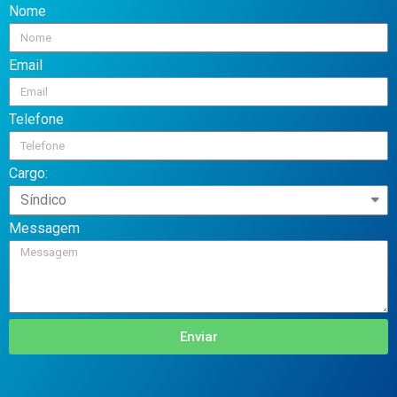
Nome
Email
Telefone
Cargo:
Messagem
Enviar