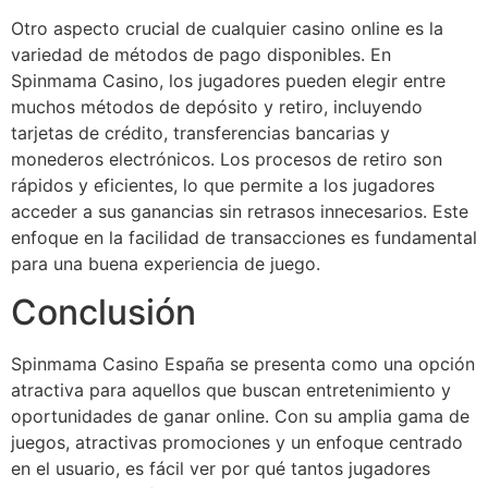
Otro aspecto crucial de cualquier casino online es la
variedad de métodos de pago disponibles. En
Spinmama Casino, los jugadores pueden elegir entre
muchos métodos de depósito y retiro, incluyendo
tarjetas de crédito, transferencias bancarias y
monederos electrónicos. Los procesos de retiro son
rápidos y eficientes, lo que permite a los jugadores
acceder a sus ganancias sin retrasos innecesarios. Este
enfoque en la facilidad de transacciones es fundamental
para una buena experiencia de juego.
Conclusión
Spinmama Casino España se presenta como una opción
atractiva para aquellos que buscan entretenimiento y
oportunidades de ganar online. Con su amplia gama de
juegos, atractivas promociones y un enfoque centrado
en el usuario, es fácil ver por qué tantos jugadores