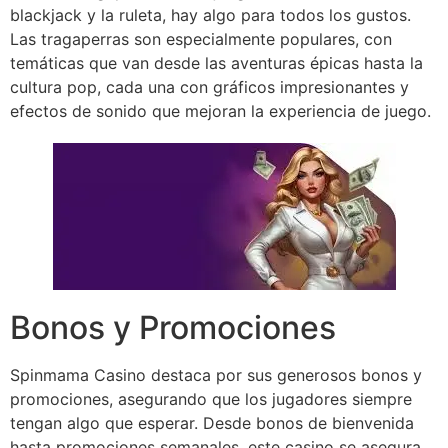
blackjack y la ruleta, hay algo para todos los gustos.
Las tragaperras son especialmente populares, con
temáticas que van desde las aventuras épicas hasta la
cultura pop, cada una con gráficos impresionantes y
efectos de sonido que mejoran la experiencia de juego.
Bonos y Promociones
Spinmama Casino destaca por sus generosos bonos y
promociones, asegurando que los jugadores siempre
tengan algo que esperar. Desde bonos de bienvenida
hasta promociones semanales, este casino se asegura