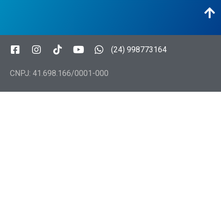
(24) 998773164
CNPJ: 41.698.166/0001-000