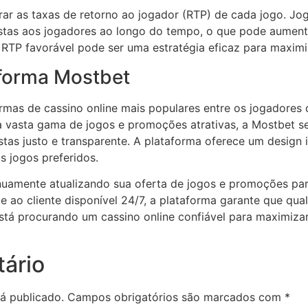
rar as taxas de retorno ao jogador (RTP) de cada jogo. J
tas aos jogadores ao longo do tempo, o que pode aumenta
m RTP favorável pode ser uma estratégia eficaz para maxim
aforma Mostbet
ormas de cassino online mais populares entre os jogadore
a vasta gama de jogos e promoções atrativas, a Mostbet 
s justo e transparente. A plataforma oferece um design int
s jogos preferidos.
inuamente atualizando sua oferta de jogos e promoções pa
ao cliente disponível 24/7, a plataforma garante que qua
stá procurando um cassino online confiável para maximiza
ário
á publicado.
Campos obrigatórios são marcados com
*