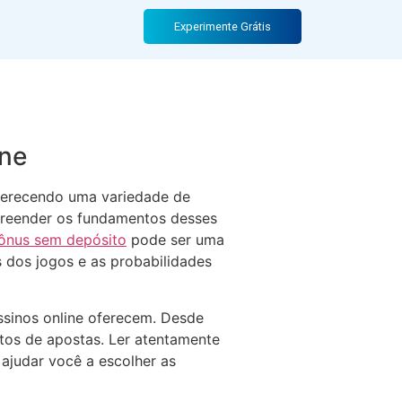
zar Ganhos
Experimente Grátis
ne
oferecendo uma variedade de
mpreender os fundamentos desses
ônus sem depósito
pode ser uma
s dos jogos e as probabilidades
ssinos online oferecem. Desde
itos de apostas. Ler atentamente
ajudar você a escolher as