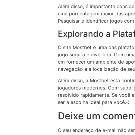
Além disso, é importante conside
uma porcentagem maior das apos
Pesquisar e identificar jogos co
Explorando a Plat
O site Mostbet é uma das plataf
jogo segura e divertida. Com um
em fornecer um ambiente de aposta
navegação e a localização de seu
Além disso, a Mostbet está cont
jogadores modernos. Com suporte 
resolvido rapidamente. Se você e
ser a escolha ideal para você.<
Deixe um coment
O seu endereço de e-mail não ser