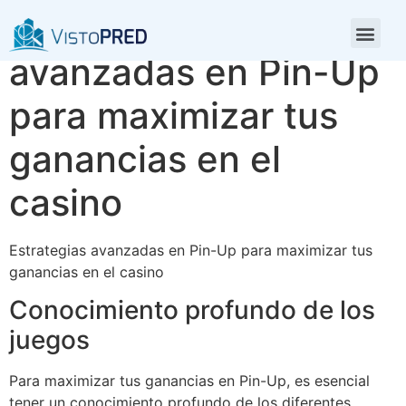
Estrategias
avanzadas en Pin-Up
para maximizar tus
ganancias en el
casino
Estrategias avanzadas en Pin-Up para maximizar tus
ganancias en el casino
Conocimiento profundo de los
juegos
Para maximizar tus ganancias en Pin-Up, es esencial
tener un conocimiento profundo de los diferentes