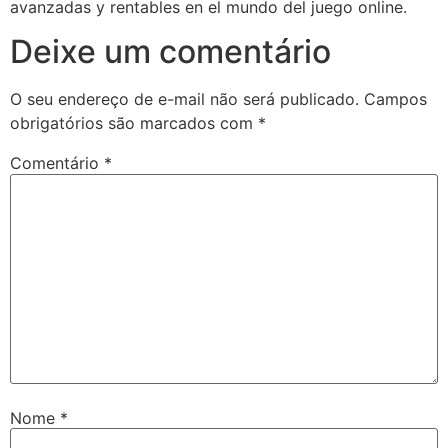
avanzadas y rentables en el mundo del juego online.
Deixe um comentário
O seu endereço de e-mail não será publicado.
Campos
obrigatórios são marcados com
*
Comentário
*
Nome
*