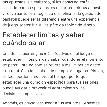
tus apuestas; sin embargo, si las cosas no están
saliendo como esperabas, es mejor reducir tus apuestas
y reevaluar tu estrategia. La disciplina en la gestión del
bankroll puede ser la diferencia entre una experiencia
de juego sostenible y una pérdida rápida de dinero.
Establecer límites y saber
cuándo parar
Una de las estrategias más efectivas en el juego es
establecer límites claros y saber cuándo es el momento
de parar. Esto no solo se refiere a los límites de gasto,
sino también a los límites de tiempo. Al jugar en Pin-Up,
es fácil perder la noción del tiempo, por lo que
establecer una duración específica para tus sesiones
puede ayudar a prevenir el agotamiento y las
decisiones impulsivas.
Además, es crucial escuchar a tus instintos. Si sientes