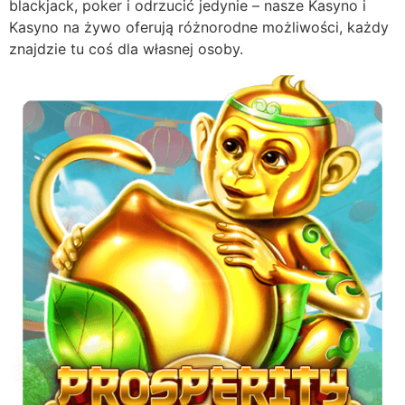
blackjack, poker i odrzucić jedynie – nasze Kasyno i
Kasyno na żywo oferują różnorodne możliwości, każdy
znajdzie tu coś dla własnej osoby.