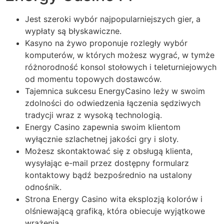
Jest szeroki wybór najpopularniejszych gier, a
wypłaty są błyskawiczne.
Kasyno na żywo proponuje rozległy wybór
komputerów, w których możesz wygrać, w tymże
różnorodność konsol stołowych i teleturniejowych
od momentu topowych dostawców.
Tajemnica sukcesu EnergyCasino leży w swoim
zdolności do odwiedzenia łączenia sędziwych
tradycji wraz z wysoką technologią.
Energy Casino zapewnia swoim klientom
wyłącznie szlachetnej jakości gry i sloty.
Możesz skontaktować się z obsługą klienta,
wysyłając e-mail przez dostępny formularz
kontaktowy bądź bezpośrednio na ustalony
odnośnik.
Strona Energy Casino wita eksplozją kolorów i
olśniewającą grafiką, która obiecuje wyjątkowe
wrażenia.