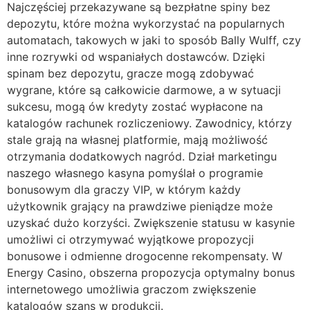
Najczęściej przekazywane są bezpłatne spiny bez
depozytu, które można wykorzystać na popularnych
automatach, takowych w jaki to sposób Bally Wulff, czy
inne rozrywki od wspaniałych dostawców. Dzięki
spinam bez depozytu, gracze mogą zdobywać
wygrane, które są całkowicie darmowe, a w sytuacji
sukcesu, mogą ów kredyty zostać wypłacone na
katalogów rachunek rozliczeniowy. Zawodnicy, którzy
stale grają na własnej platformie, mają możliwość
otrzymania dodatkowych nagród. Dział marketingu
naszego własnego kasyna pomyślał o programie
bonusowym dla graczy VIP, w którym każdy
użytkownik grający na prawdziwe pieniądze może
uzyskać dużo korzyści. Zwiększenie statusu w kasynie
umożliwi ci otrzymywać wyjątkowe propozycji
bonusowe i odmienne drogocenne rekompensaty. W
Energy Casino, obszerna propozycja optymalny bonus
internetowego umożliwia graczom zwiększenie
katalogów szans w produkcji.