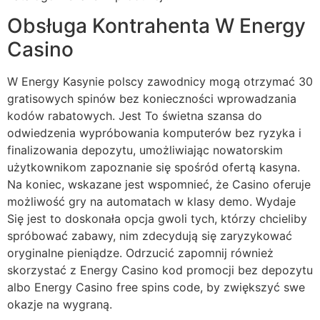
Obsługa Kontrahenta W Energy
Casino
W Energy Kasynie polscy zawodnicy mogą otrzymać 30
gratisowych spinów bez konieczności wprowadzania
kodów rabatowych. Jest To świetna szansa do
odwiedzenia wypróbowania komputerów bez ryzyka i
finalizowania depozytu, umożliwiając nowatorskim
użytkownikom zapoznanie się spośród ofertą kasyna.
Na koniec, wskazane jest wspomnieć, że Casino oferuje
możliwość gry na automatach w klasy demo. Wydaje
Się jest to doskonała opcja gwoli tych, którzy chcieliby
spróbować zabawy, nim zdecydują się zaryzykować
oryginalne pieniądze. Odrzucić zapomnij również
skorzystać z Energy Casino kod promocji bez depozytu
albo Energy Casino free spins code, by zwiększyć swe
okazje na wygraną.