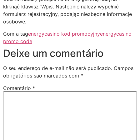
kliknąć klawisz ‘Wpis’. Następnie należy wypełnić
formularz rejestracyjny, podając niezbędne informacje
osobowe.
Com a tag
energycasino kod promocyjny
energycasino
promo code
Deixe um comentário
O seu endereço de e-mail não será publicado.
Campos
obrigatórios são marcados com
*
Comentário
*