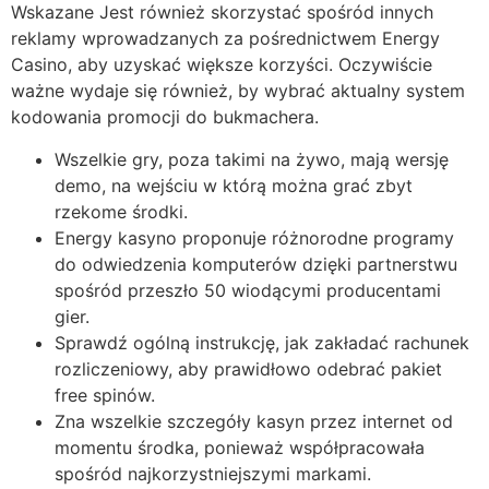
Wskazane Jest również skorzystać spośród innych
reklamy wprowadzanych za pośrednictwem Energy
Casino, aby uzyskać większe korzyści. Oczywiście
ważne wydaje się również, by wybrać aktualny system
kodowania promocji do bukmachera.
Wszelkie gry, poza takimi na żywo, mają wersję
demo, na wejściu w którą można grać zbyt
rzekome środki.
Energy kasyno proponuje różnorodne programy
do odwiedzenia komputerów dzięki partnerstwu
spośród przeszło 50 wiodącymi producentami
gier.
Sprawdź ogólną instrukcję, jak zakładać rachunek
rozliczeniowy, aby prawidłowo odebrać pakiet
free spinów.
Zna wszelkie szczegóły kasyn przez internet od
momentu środka, ponieważ współpracowała
spośród najkorzystniejszymi markami.