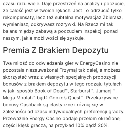
czasu razu wiele. Daje przestrzeń na analizy i poczucie,
że całość jest w twoich rękach. Jest To odrzucić tylko
rekompensaty, lecz też subtelna motywacjaz Zbierasz,
wymieniasz, odkrywasz rozrywki. Na Rzecz mi taki
balans między zabawą a poczuciem inspekcji ponad
naszym, jakie możliwości się zyskuje.
Premia Z Brakiem Depozytu
Twa miłość do odwiedzenia gier w EnergyCasino nie
pozostała niezauważona! Trzymaj tak dalej, a możesz
skorzystać wraz z własnych specjalnych propozycji
bonusów z brakiem depozytu w tego rodzaju tytułach
w jaki sposób Book of Dead™, Starburst™, Jumanji™,
Mega Moolah™ bądź Gonzo’s Quest™. Przekazywane
bonusy Cashback są elastyczne i różnią się w
zależności od czasu indywidualnych preferencji graczy.
Przeważnie Energy Casino podaje przełom określonej
części klęsk gracza, na przykład 10% bądź 20%.