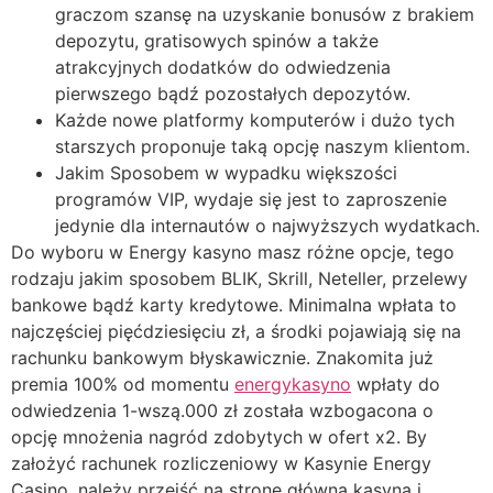
graczom szansę na uzyskanie bonusów z brakiem
depozytu, gratisowych spinów a także
atrakcyjnych dodatków do odwiedzenia
pierwszego bądź pozostałych depozytów.
Każde nowe platformy komputerów i dużo tych
starszych proponuje taką opcję naszym klientom.
Jakim Sposobem w wypadku większości
programów VIP, wydaje się jest to zaproszenie
jedynie dla internautów o najwyższych wydatkach.
Do wyboru w Energy kasyno masz różne opcje, tego
rodzaju jakim sposobem BLIK, Skrill, Neteller, przelewy
bankowe bądź karty kredytowe. Minimalna wpłata to
najczęściej pięćdziesięciu zł, a środki pojawiają się na
rachunku bankowym błyskawicznie. Znakomita już
premia 100% od momentu
energykasyno
wpłaty do
odwiedzenia 1-wszą.000 zł została wzbogacona o
opcję mnożenia nagród zdobytych w ofert x2. By
założyć rachunek rozliczeniowy w Kasynie Energy
Casino, należy przejść na stronę główną kasyna i