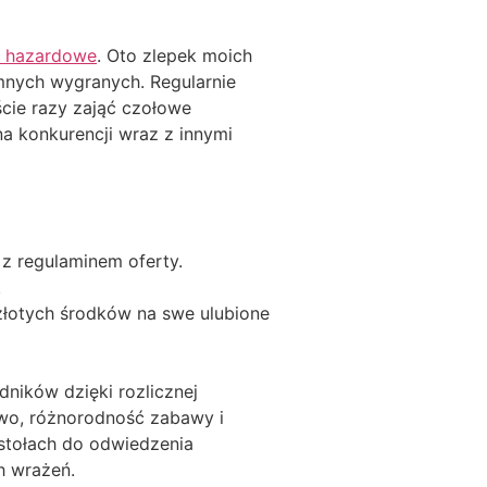
y hazardowe
. Oto zlepek moich
omnych wygranych. Regularnie
ście razy zająć czołowe
 konkurencji wraz z innymi
z regulaminem oferty.
.
złotych środków na swe ulubione
ików dzięki rozlicznej
two, różnorodność zabawy i
 stołach do odwiedzenia
h wrażeń.