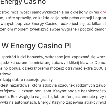
 Energy Casino
ośród możliwości samowykluczenia na określony okres
gr
o, które sprawiły, że każda sesja była pełna emocji i ogr
owanych poprzez Energy Casino i udało jest się już kilkana
rzeniom mogłem zwiększyć swoje wygrane i poczuć demona
 W Energy Casino Pl
 spośród ludzi bonusów, wskazane jest zapoznać się wraz 
jedź kursorem na miniaturę zabawy i kliknij klawisz Demo
sino bonus, dzięki któremu możesz otrzymać extra 2000 
ardowe.
rdzają dobre recenzje graczy.
dest hazardowa, która zdobyła szacunek rodzimych zawodn
nterfejsowi i licznym bonusom. Kasyno podaje bezpieczeńs
nta. Bez względu na jest to, lub preferujesz emocje przy
rywki na automatach, Energy Kasyno zapewnia atrakcyjnyc