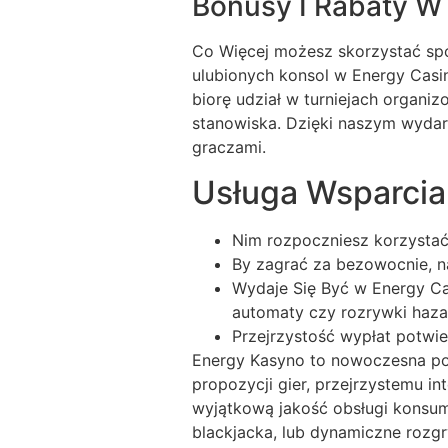
Bonusy I Rabaty W
Co Więcej możesz skorzystać sp
ulubionych konsol w Energy Casin
biorę udział w turniejach organiz
stanowiska. Dzięki naszym wyda
graczami.
Usługa Wsparcia
Nim rozpoczniesz korzystać
By zagrać za bezowocnie, na
Wydaje Się Być w Energy Ca
automaty czy rozrywki haz
Przejrzystość wypłat potwie
Energy Kasyno to nowoczesna po
propozycji gier, przejrzystemu i
wyjątkową jakość obsługi konsume
blackjacka, lub dynamiczne rozg