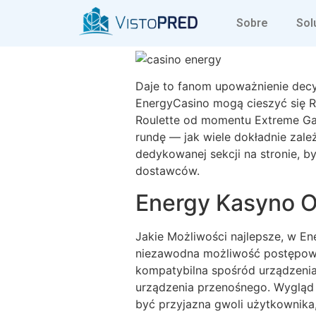
Codzienne Ja
Sobre
Sol
Daje to fanom upoważnienie dec
EnergyCasino mogą cieszyć się Ra 
Roulette od momentu Extreme Ga
rundę — jak wiele dokładnie zal
dedykowanej sekcji na stronie, b
dostawców.
Energy Kasyno O
Jakie Możliwości najlepsze, w En
niezawodna możliwość postępowan
kompatybilna spośród urządzenia
urządzenia przenośnego. Wygląd 
być przyjazna gwoli użytkownika,