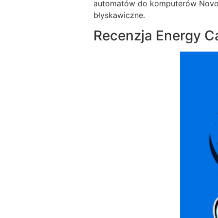
automatów do komputerów Novoma
błyskawiczne.
Recenzja Energy C