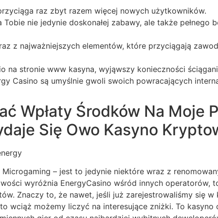
 przyciąga raz zbyt razem więcej nowych użytkowników.
 Tobie nie jedynie doskonałej zabawy, ale także pełnego 
 wraz z najważniejszych elementów, które przyciągają za
o na stronie www kasyna, wyjąwszy konieczności ściągani
y Casino są umyślnie gwoli swoich powracających internau
ć Wpłaty Środków Na Moje Pr
daje Się Owo Kasyno Krypto
, Microgaming – jest to jedynie niektóre wraz z renomowa
iwości wyróżnia EnergyCasino wśród innych operatorów, 
ów. Znaczy to, że nawet, jeśli już zarejestrowaliśmy się w
o wciąż możemy liczyć na interesujące zniżki. To kasyno 