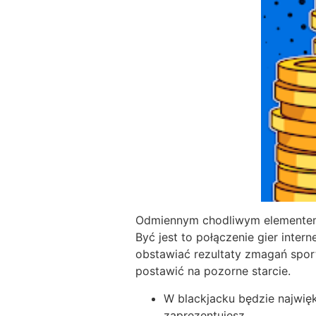
Odmiennym chodliwym elementem 
Być jest to połączenie gier int
obstawiać rezultaty zmagań spor
postawić na pozorne starcie.
W blackjacku będzie najwięk
zaprezentujesz.