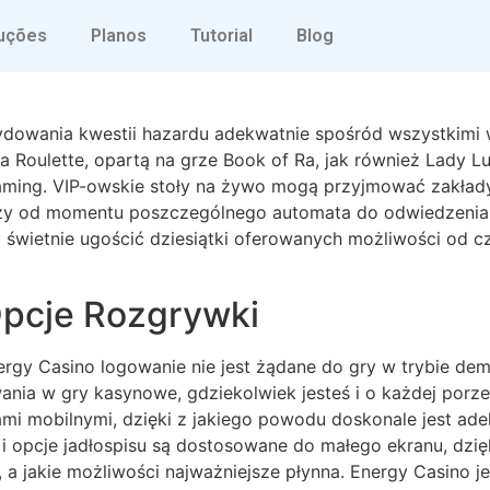
ckpoty I Gry Kasynowe
uções
Planos
Tutorial
Blog
ydowania kwestii hazardu adekwatnie spośród wszystkimi
Roulette, opartą na grze Book of Ra, jak również Lady Luck
ming. VIP-owskie stoły na żywo mogą przyjmować zakłady
eży od momentu poszczególnego automata do odwiedzenia g
y świetnie ugościć dziesiątki oferowanych możliwości od c
pcje Rozgrywki
ergy Casino logowanie nie jest żądane do gry w trybie dem
ia w gry kasynowe, gdziekolwiek jesteś i o każdej porze.
mi mobilnymi, dzięki z jakiego powodu doskonale jest a
i opcje jadłospisu są dostosowane do małego ekranu, dzię
 a jakie możliwości najważniejsze płynna. Energy Casino j