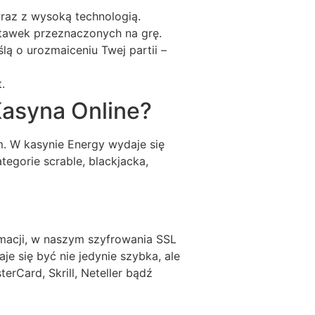
wraz z wysoką technologią.
stawek przeznaczonych na grę.
 o urozmaiceniu Twej partii –
.
Kasyna Online?
. W kasynie Energy wydaje się
tegorie scrable, blackjacka,
macji, w naszym szyfrowania SSL
e się być nie jedynie szybka, ale
erCard, Skrill, Neteller bądź