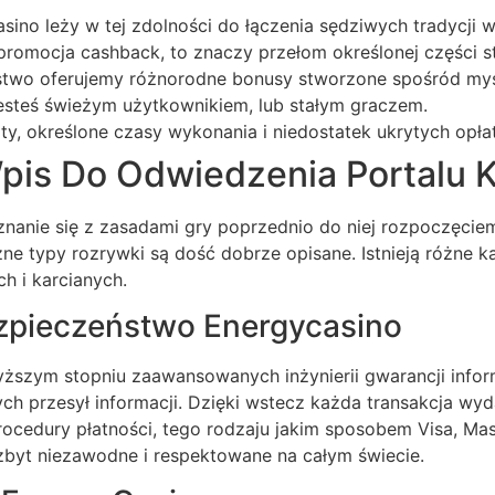
ino leży w tej zdolności do łączenia sędziwych tradycji 
promocja cashback, to znaczy przełom określonej części 
wo oferujemy różnorodne bonusy stworzone spośród myślą
jesteś świeżym użytkownikiem, lub stałym graczem.
ty, określone czasy wykonania i niedostatek ukrytych opłat
pis Do Odwiedzenia Portalu 
nanie się z zasadami gry poprzednio do niej rozpoczęciem
ne typy rozrywki są dość dobrze opisane. Istnieją różne ka
ch i karcianych.
zpieczeństwo Energycasino
ższym stopniu zaawansowanych inżynierii gwarancji infor
h przesył informacji. Dzięki wstecz każda transakcja wydaj
ocedury płatności, tego rodzaju jakim sposobem Visa, Mast
zbyt niezawodne i respektowane na całym świecie.