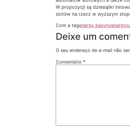
automatów slotowych a także odm
W propozycji są dziesiątki innow
slotów na rzecz w wyższym stopn
Com a tag
energy kasyno
energyc
Deixe um coment
O seu endereço de e-mail não ser
Comentário
*