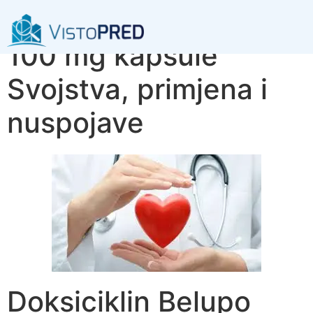
Doksiciklin Belupo
100 mg kapsule
Svojstva, primjena i
nuspojave
Doksiciklin Belupo