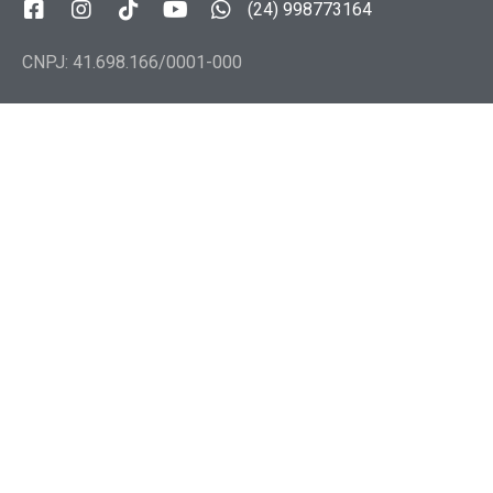
(24) 998773164
CNPJ: 41.698.166/0001-000