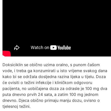
Doksiciklin se obično uzima oralno, s punom čašom
vode, i treba ga konzumirati u isto vrijeme svakog dana
kako bi se održala dosljedna razina lijeka u tijelu. Doza
će ovisiti o težini infekcije i kliničkom odgovoru
pacijenta, no uobičajena doza za odrasle je 100 mg dva
puta dnevno prvih 24 sata, a zatim 100 mg jednom
dnevno. Djeca obično primaju manju dozu, ovisno o
tjelesnoj težini.