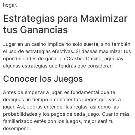
hogar.
Estrategias para Maximizar
tus Ganancias
Jugar en un casino implica no solo suerte, sino también
el uso de estrategias efectivas. Si deseas maximizar tus
oportunidades de ganar en Crasher Casino, aquí hay
algunas estrategias que tendrás que considerar:
Conocer los Juegos
Antes de empezar a jugar, es fundamental que te
dediques un tiempo a conocer los juegos que vas a
jugar. Así, podrás entender las reglas, así como las
probabilidades y los pagos de cada juego. Cuanto más
familiarizado estés con los juegos, mejor será tu
desempeño.