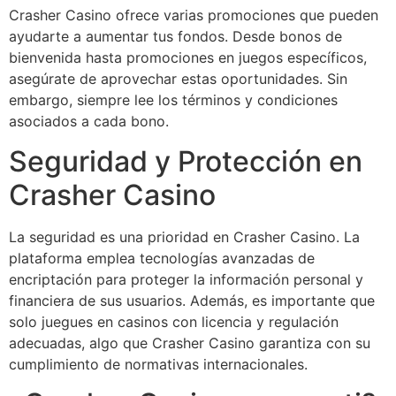
Crasher Casino ofrece varias promociones que pueden
ayudarte a aumentar tus fondos. Desde bonos de
bienvenida hasta promociones en juegos específicos,
asegúrate de aprovechar estas oportunidades. Sin
embargo, siempre lee los términos y condiciones
asociados a cada bono.
Seguridad y Protección en
Crasher Casino
La seguridad es una prioridad en Crasher Casino. La
plataforma emplea tecnologías avanzadas de
encriptación para proteger la información personal y
financiera de sus usuarios. Además, es importante que
solo juegues en casinos con licencia y regulación
adecuadas, algo que Crasher Casino garantiza con su
cumplimiento de normativas internacionales.