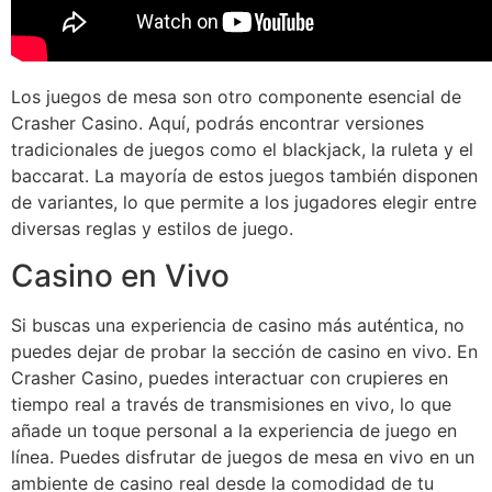
Los juegos de mesa son otro componente esencial de
Crasher Casino. Aquí, podrás encontrar versiones
tradicionales de juegos como el blackjack, la ruleta y el
baccarat. La mayoría de estos juegos también disponen
de variantes, lo que permite a los jugadores elegir entre
diversas reglas y estilos de juego.
Casino en Vivo
Si buscas una experiencia de casino más auténtica, no
puedes dejar de probar la sección de casino en vivo. En
Crasher Casino, puedes interactuar con crupieres en
tiempo real a través de transmisiones en vivo, lo que
añade un toque personal a la experiencia de juego en
línea. Puedes disfrutar de juegos de mesa en vivo en un
ambiente de casino real desde la comodidad de tu