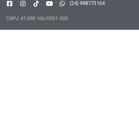
(24) 998773164
CNPJ: 41.698.166/0001-000