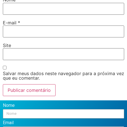
E-mail
*
Site
Salvar meus dados neste navegador para a próxima vez
que eu comentar.
Nome
Email