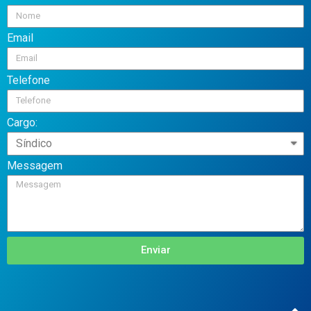
Email
Telefone
Cargo:
Messagem
Enviar