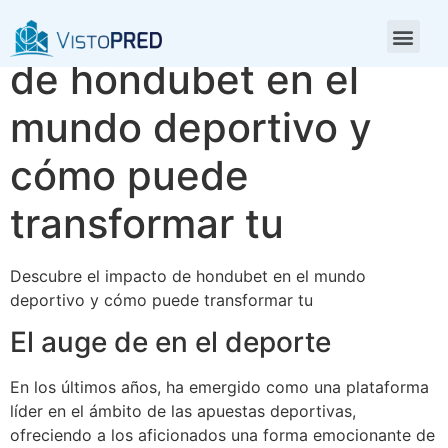
Descubre el impacto
de hondubet en el
mundo deportivo y
cómo puede
transformar tu
Descubre el impacto de hondubet en el mundo
deportivo y cómo puede transformar tu
El auge de en el deporte
En los últimos años, ha emergido como una plataforma
líder en el ámbito de las apuestas deportivas,
ofreciendo a los aficionados una forma emocionante de