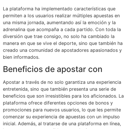
La plataforma ha implementado características que
permiten a los usuarios realizar múltiples apuestas en
una misma jornada, aumentando así la emoción y la
adrenalina que acompaña a cada partido. Con toda la
diversión que trae consigo, no solo ha cambiado la
manera en que se vive el deporte, sino que también ha
creado una comunidad de apostadores apasionados y
bien informados.
Beneficios de apostar con
Apostar a través de no solo garantiza una experiencia
entretenida, sino que también presenta una serie de
beneficios que son irresistibles para los aficionados. La
plataforma ofrece diferentes opciones de bonos y
promociones para nuevos usuarios, lo que les permite
comenzar su experiencia de apuestas con un impulso
inicial. Además, al tratarse de una plataforma en línea,