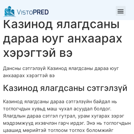
Дансны сэтгэлзүй
Казинод ялагдсаны
дараа юуг анхаарах
хэрэгтэй вэ
Дансны сэтгэлзүй Казинод ялагдсаны дараа юуг
анхаарах хэрэгтэй вэ
Казинод ялагдсаны сэтгэлзүй
Казинод ялагдсаны дараа сэтгэлзүйн байдал нь
тоглогчдын хувьд маш чухал асуудал болдог.
Ялагдлын дараа сэтгэл гутрал, урам хугарах зэрэг
мэдрэмжүүд ихэвчлэн гарч ирдэг. Энэ нь тоглогчдын
цаашид мөрийтэй тоглоом тоглох боломжийг