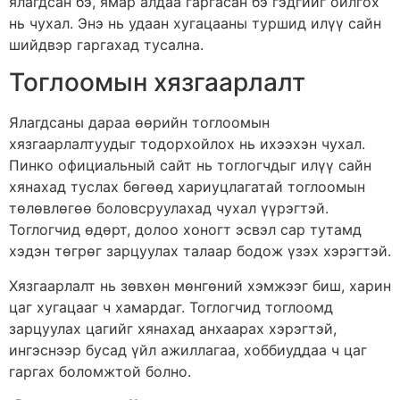
ялагдсан бэ, ямар алдаа гаргасан бэ гэдгийг ойлгох
нь чухал. Энэ нь удаан хугацааны туршид илүү сайн
шийдвэр гаргахад тусална.
Тоглоомын хязгаарлалт
Ялагдсаны дараа өөрийн тоглоомын
хязгаарлалтуудыг тодорхойлох нь ихээхэн чухал.
Пинко официальный сайт нь тоглогчдыг илүү сайн
хянахад туслах бөгөөд хариуцлагатай тоглоомын
төлөвлөгөө боловсруулахад чухал үүрэгтэй.
Тоглогчид өдөрт, долоо хоногт эсвэл сар тутамд
хэдэн төгрөг зарцуулах талаар бодож үзэх хэрэгтэй.
Хязгаарлалт нь зөвхөн мөнгөний хэмжээг биш, харин
цаг хугацааг ч хамардаг. Тоглогчид тоглоомд
зарцуулах цагийг хянахад анхаарах хэрэгтэй,
ингэснээр бусад үйл ажиллагаа, хоббиуддаа ч цаг
гаргах боломжтой болно.