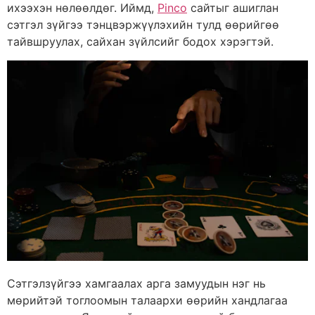
ихээхэн нөлөөлдөг. Иймд,
Pinco
сайтыг ашиглан
сэтгэл зүйгээ тэнцвэржүүлэхийн тулд өөрийгөө
тайвшруулах, сайхан зүйлсийг бодох хэрэгтэй.
Сэтгэлзүйгээ хамгаалах арга замуудын нэг нь
мөрийтэй тоглоомын талаархи өөрийн хандлагаа