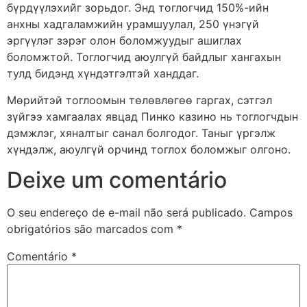
бүрдүүлэхийг зорьдог. Энд тоглогчид 150%-ийн
анхны хадгаламжийн урамшуулал, 250 үнэгүй
эргүүлэг зэрэг олон боломжуудыг ашиглах
боломжтой. Тоглогчид аюулгүй байдлыг хангахын
тулд бидэнд хүндэтгэлтэй ханддаг.
Мөрийтэй тоглоомын төлөвлөгөө гаргах, сэтгэл
зүйгээ хамгаалах явцад Пинко казино нь тоглогчдын
дэмжлэг, хяналтыг санал болгодог. Таныг үргэлж
хүндэлж, аюулгүй орчинд тоглох боломжыг олгоно.
Deixe um comentário
O seu endereço de e-mail não será publicado.
Campos
obrigatórios são marcados com
*
Comentário
*