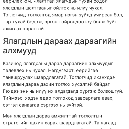
өөрчлөх юм. Ялалттай ялагчдын тухай бодол,
ялагдлын шалтгааныг ойлгох нь илүү чухал.
Тоглогчид тоглолтод ямар нэгэн зүйлд учирсан бол,
тэр тухай бодож, эргэн тойрондоо юу болж буйг
ажиглах хэрэгтэй.
Ялагдлын дараах дараагийн
алхмууд
Казинод ялагдсаны дараа дараагийн алхмуудыг
төлөвлөх нь чухал. Нэгдүгээрт, өөрийгөө
тайвшруулах шаардлагатай. Тоглогчид ихэнхдээ
ялагдлын дараа дахин тоглох хүсэлтэй байдаг.
Гэхдээ энэ нь илүү их алдагдалд хүргэж болзошгүй.
Тиймээс, хэдэн өдөр тоглоход завсарлага авах,
сэтгэл санаагаа сэргээх нь зүйтэй.
Мөн ялагдлын дараа амжилттай тоглолтын
стратегийг дахин харах шаардлагатай. Та яагаад