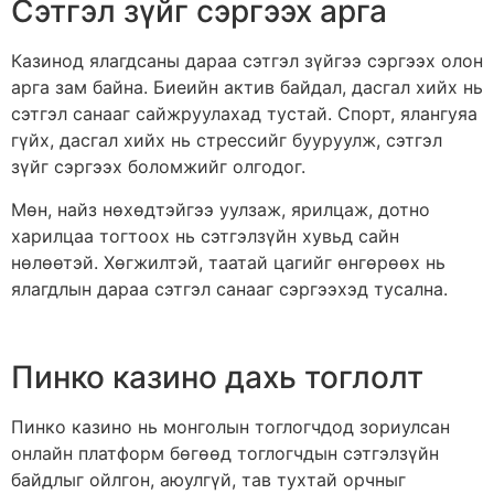
Сэтгэл зүйг сэргээх арга
Казинод ялагдсаны дараа сэтгэл зүйгээ сэргээх олон
арга зам байна. Биеийн актив байдал, дасгал хийх нь
сэтгэл санааг сайжруулахад тустай. Спорт, ялангуяа
гүйх, дасгал хийх нь стрессийг бууруулж, сэтгэл
зүйг сэргээх боломжийг олгодог.
Мөн, найз нөхөдтэйгээ уулзаж, ярилцаж, дотно
харилцаа тогтоох нь сэтгэлзүйн хувьд сайн
нөлөөтэй. Хөгжилтэй, таатай цагийг өнгөрөөх нь
ялагдлын дараа сэтгэл санааг сэргээхэд тусална.
Пинко казино дахь тоглолт
Пинко казино нь монголын тоглогчдод зориулсан
онлайн платформ бөгөөд тоглогчдын сэтгэлзүйн
байдлыг ойлгон, аюулгүй, тав тухтай орчныг