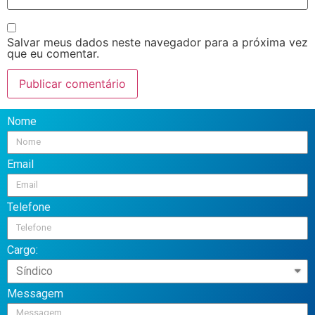
Salvar meus dados neste navegador para a próxima vez
que eu comentar.
Nome
Email
Telefone
Cargo:
Messagem