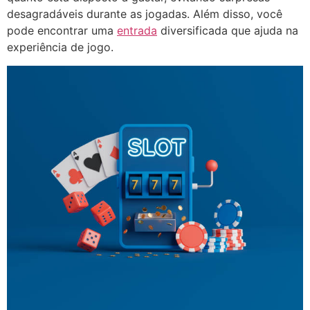
desagradáveis durante as jogadas. Além disso, você
pode encontrar uma
entrada
diversificada que ajuda na
experiência de jogo.