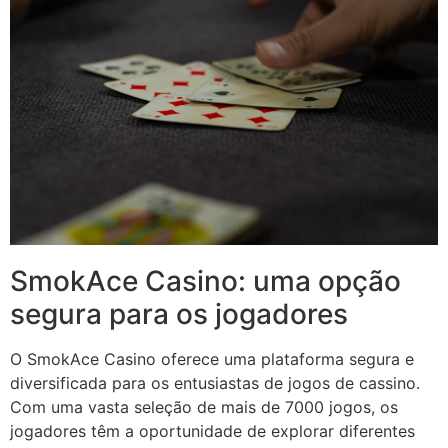
SmokAce Casino: uma opção
segura para os jogadores
O SmokAce Casino oferece uma plataforma segura e
diversificada para os entusiastas de jogos de cassino.
Com uma vasta seleção de mais de 7000 jogos, os
jogadores têm a oportunidade de explorar diferentes