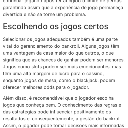
continuar jogando após ter atingido o limite de perdas,
garantindo assim que a experiência de jogo permaneça
divertida e não se torne um problema.
Escolhendo os jogos certos
Selecionar os jogos adequados também é uma parte
vital do gerenciamento do bankroll. Alguns jogos têm
uma vantagem da casa maior do que outros, o que
significa que as chances de ganhar podem ser menores.
Jogos como slots podem ser mais emocionantes, mas
têm uma alta margem de lucro para o cassino,
enquanto jogos de mesa, como o blackjack, podem
oferecer melhores odds para o jogador.
Além disso, é recomendável que o jogador escolha
jogos que conheça bem. O conhecimento das regras e
das estratégias pode influenciar positivamente os
resultados e, consequentemente, a gestão do bankroll.
Assim, o jogador pode tomar decisões mais informadas