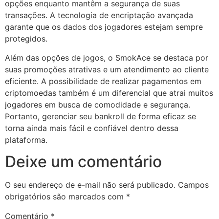
opções enquanto mantêm a segurança de suas
transações. A tecnologia de encriptação avançada
garante que os dados dos jogadores estejam sempre
protegidos.
Além das opções de jogos, o SmokAce se destaca por
suas promoções atrativas e um atendimento ao cliente
eficiente. A possibilidade de realizar pagamentos em
criptomoedas também é um diferencial que atrai muitos
jogadores em busca de comodidade e segurança.
Portanto, gerenciar seu bankroll de forma eficaz se
torna ainda mais fácil e confiável dentro dessa
plataforma.
Deixe um comentário
O seu endereço de e-mail não será publicado.
Campos
obrigatórios são marcados com
*
Comentário
*