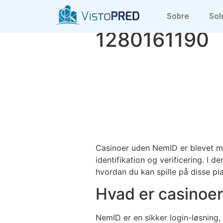
Casinoer Ud
Sobre
Sol
1280161190
Casinoer uden NemID er blevet mer
identifikation og verificering. I 
hvordan du kan spille på disse p
Hvad er casinoe
NemID er en sikker login-løsning, 