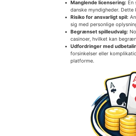
Manglende licensering:
En s
danske myndigheder. Dette ka
Risiko for ansvarligt spil:
Ano
sig med personlige oplysning
Begrænset spilleudvalg:
Nog
casinoer, hvilket kan begræn
Udfordringer med udbetali
forsinkelser eller komplika
platforme.