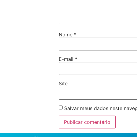
Nome
*
E-mail
*
Site
Salvar meus dados neste naveg