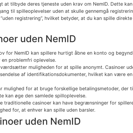
gt at tilbyde deres tjeneste uden krav om NemID. Dette kan 
ng til spilleoplevelser uden at skulle gennemgå registre
“uden registrering”, hvilket betyder, at du kan spille direkt
inoer uden NemID
 for NemID kan spillere hurtigt åbne en konto og begynd
r en problemfri oplevelse.
 værdsætter muligheden for at spille anonymt. Casinoer u
dsendelse af identifikationsdokumenter, hvilket kan være en
r mulighed for at bruge forskellige betalingsmetoder, der ti
te kan øge den samlede spilloplevelse.
 traditionelle casinoer kan have begrænsninger for spille
ighed for, at enhver kan spille uden barsler.
inoer uden NemID