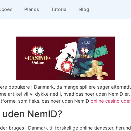
en NemID Fordele og U
uções
Planos
Tutorial
Blog
e populære i Danmark, da mange spillere søger alternativer
denne artikel vil vi dykke ned i, hvad casinoer uden NemID er
latforme, som f.eks. casinoer uden NemID
online casino ud
r uden NemID?
der bruges i Danmark til forskellige online tjenester, herun