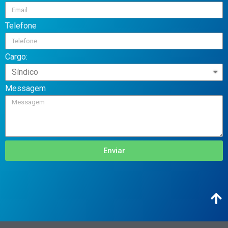
Telefone
Cargo:
Messagem
Enviar