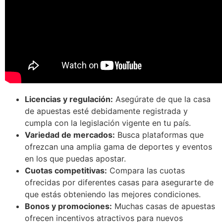
Licencias y regulación:
Asegúrate de que la casa
de apuestas esté debidamente registrada y
cumpla con la legislación vigente en tu país.
Variedad de mercados:
Busca plataformas que
ofrezcan una amplia gama de deportes y eventos
en los que puedas apostar.
Cuotas competitivas:
Compara las cuotas
ofrecidas por diferentes casas para asegurarte de
que estás obteniendo las mejores condiciones.
Bonos y promociones:
Muchas casas de apuestas
ofrecen incentivos atractivos para nuevos