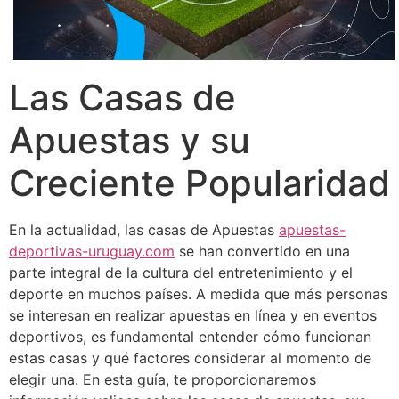
Las Casas de
Apuestas y su
Creciente Popularidad
En la actualidad, las casas de Apuestas
apuestas-
deportivas-uruguay.com
se han convertido en una
parte integral de la cultura del entretenimiento y el
deporte en muchos países. A medida que más personas
se interesan en realizar apuestas en línea y en eventos
deportivos, es fundamental entender cómo funcionan
estas casas y qué factores considerar al momento de
elegir una. En esta guía, te proporcionaremos