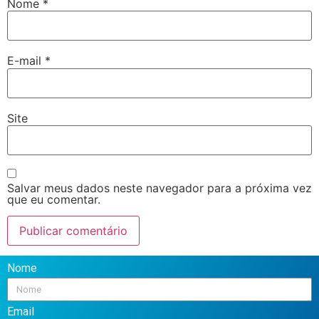
Nome
*
E-mail
*
Site
Salvar meus dados neste navegador para a próxima vez
que eu comentar.
Nome
Email