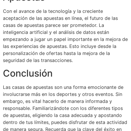
Con el avance de la tecnología y la creciente
aceptación de las apuestas en línea, el futuro de las
casas de apuestas parece ser prometedor. La
inteligencia artificial y el análisis de datos están
empezando a jugar un papel importante en la mejora de
las experiencias de apuestas. Esto incluye desde la
personalización de ofertas hasta la mejora de la
seguridad de las transacciones.
Conclusión
Las casas de apuestas son una forma emocionante de
involucrarse más en los deportes y otros eventos. Sin
embargo, es vital hacerlo de manera informada y
responsable. Familiarizándote con los diferentes tipos
de apuestas, eligiendo la casa adecuada y apostando
dentro de tus límites, puedes disfrutar de esta actividad
de manera segura. Recuerda que la clave del éxito en