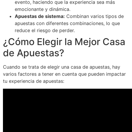
evento, haciendo que la experiencia sea más
emocionante y dinámica.
Apuestas de sistema:
Combinan varios tipos de
apuestas con diferentes combinaciones, lo que
reduce el riesgo de perder.
¿Cómo Elegir la Mejor Casa
de Apuestas?
Cuando se trata de elegir una casa de apuestas, hay
varios factores a tener en cuenta que pueden impactar
tu experiencia de apuestas: