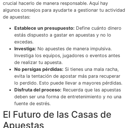
crucial hacerlo de manera responsable. Aquí hay
algunos consejos para ayudarte a gestionar tu actividad
de apuestas:
Establece un presupuesto:
Define cuánto dinero
estás dispuesto a gastar en apuestas y no lo
excedas.
Investiga:
No apuestes de manera impulsiva.
Investiga los equipos, jugadores o eventos antes
de realizar tu apuesta.
No persigas pérdidas:
Si tienes una mala racha,
evita la tentación de apostar más para recuperar
lo perdido. Esto puede llevar a mayores pérdidas.
Disfruta del proceso:
Recuerda que las apuestas
deben ser una forma de entretenimiento y no una
fuente de estrés.
El Futuro de las Casas de
Apuestas