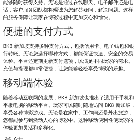
能够随时获得支持。无论是通过在线聊天、电子邮件还是电
话，客户服务团队都将竭诚为您解答疑问，解决问题。这样
的服务保障让玩家在博彩过程中更加安心和愉快。
便捷的支付方式
BK8 新加坡支持多种支付方式，包括信用卡、电子钱包和银
行转账。无论您选择哪种方式，都能保证快速、安全的交易
体验。平台还定期更新支付选项，以满足不同玩家的需求。
充值与提现都非常便捷，让您能够轻松享受博彩的乐趣。
移动端体验
随着移动互联网的发展，BK8 新加坡也推出了适用于手机和
平板电脑的移动平台。玩家可以随时随地访问 BK8 新加坡，
享受各种博彩游戏。无论是在家中、工作间还是外出旅游，
您都能参与到激动人心的博彩中。这种移动便利性使玩家的
体验更加灵活和多样化。