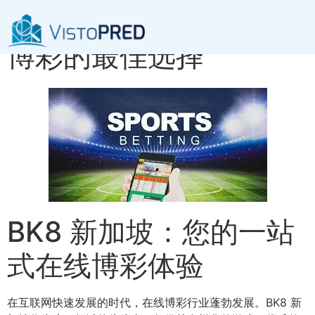
了解 BK8 新加坡：在线
博彩的最佳选择
BK8 新加坡：您的一站
式在线博彩体验
在互联网快速发展的时代，在线博彩行业蓬勃发展。BK8 新