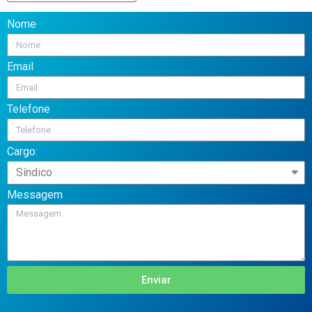
Nome
Email
Telefone
Cargo:
Messagem
Enviar