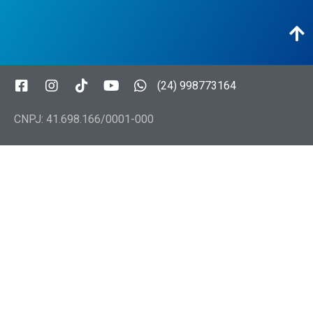
(24) 998773164
CNPJ: 41.698.166/0001-000