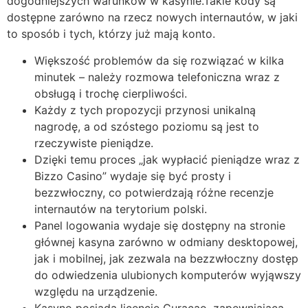
dogodniejszych warunków w kasynie.Takie kody są
dostępne zarówno na rzecz nowych internautów, w jaki
to sposób i tych, którzy już mają konto.
Większość problemów da się rozwiązać w kilka
minutek – należy rozmowa telefoniczna wraz z
obsługą i trochę cierpliwości.
Każdy z tych propozycji przynosi unikalną
nagrodę, a od szóstego poziomu są jest to
rzeczywiste pieniądze.
Dzięki temu proces „jak wypłacić pieniądze wraz z
Bizzo Casino” wydaje się być prosty i
bezzwłoczny, co potwierdzają różne recenzje
internautów na terytorium polski.
Panel logowania wydaje się dostępny na stronie
głównej kasyna zarówno w odmiany desktopowej,
jak i mobilnej, jak zezwala na bezzwłoczny dostęp
do odwiedzenia ulubionych komputerów wyjąwszy
względu na urządzenie.
Kasyno posiada licencję Curacao, zapewniającą