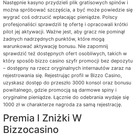
Następnie kasyno przydzieli plik gratisowych spinów i
można spróbować szczęścia, a być może powiedzie się
wygrać coś odrzucić wpłacając pieniądze. Polscy
profesjonaliści sprawdzili tę ofertę i opracowali krótki
pilot jej aktywacji. Ważne jest, aby gracz nie pominął
żadnych nadrzędnych punktów, które mogą
warunkować aktywację bonusu. Nie zapomnij
sprawdzić też dostępnych ofert osobliwych, takich w
który sposób bizzo casino szyfr promocji bez depozytu
– dostępny na rzecz oryginalnych internautów zaraz na
rejestrowania się. Rejestrując profil w Bizzo Casino,
uzyskasz dostęp do przeszło 3000 konsol oraz bonusu
powitalnego, gdzie promocją są darmowe spiny i
oryginalne pieniądze. Łącznie do odebrania wydaje się
1000 zł w charakterze nagroda za samą rejestrację.
Premia I Zniżki W
Bizzocasino