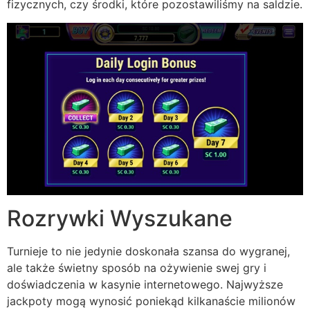
fizycznych, czy środki, które pozostawiliśmy na saldzie.
Rozrywki Wyszukane
Turnieje to nie jedynie doskonała szansa do wygranej,
ale także świetny sposób na ożywienie swej gry i
doświadczenia w kasynie internetowego. Najwyższe
jackpoty mogą wynosić poniekąd kilkanaście milionów