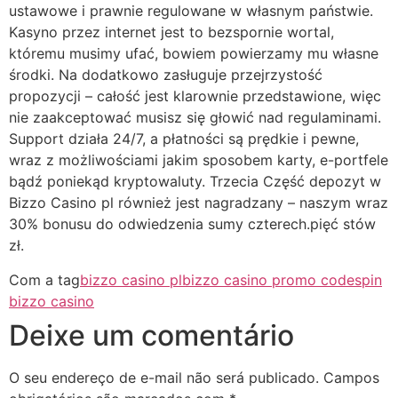
ustawowe i prawnie regulowane w własnym państwie.
Kasyno przez internet jest to bezspornie wortal,
któremu musimy ufać, bowiem powierzamy mu własne
środki. Na dodatkowo zasługuje przejrzystość
propozycji – całość jest klarownie przedstawione, więc
nie zaakceptować musisz się głowić nad regulaminami.
Support działa 24/7, a płatności są prędkie i pewne,
wraz z możliwościami jakim sposobem karty, e-portfele
bądź poniekąd kryptowaluty. Trzecia Część depozyt w
Bizzo Casino pl również jest nagradzany – naszym wraz
30% bonusu do odwiedzenia sumy czterech.pięć stów
zł.
Com a tag
bizzo casino pl
bizzo casino promo code
spin
bizzo casino
Deixe um comentário
O seu endereço de e-mail não será publicado.
Campos