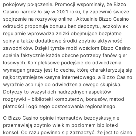
pokojowy połączenie. Promocji wspominały, że Bizzo
Casino narodziło się w 2021 roku, by zapewnić świeże
spojrzenie na rozrywkę online . Aktualnie Bizzo Casino
odrzucić proponuje bonusu bez depozytu, aczkolwiek
regularnie wprowadza zniżki obejmujące bezpłatne
spiny a także dodatkowe środki zbytnio aktywność
zawodników. Dzięki tymże możliwościom Bizzo Casino
spełnia faktycznie każde obecne potrzeby fanów gier
losowych. Kompleksowe podejście do odwiedzenia
wymagań graczy jest to cecha, którą charakteryzują się
najkorzystniejsze kasyna internetowego, a Bizzo Casino
wyraźnie aspiruje do odwiedzenia owego skupiska.
Dotyczy to wszystkich nadrzędnych aspektów
rozgrywki – biblioteki komputerów, bonusów, metod
płatności i ogólnego dostosowania regionalnego.
O Bizzo Casino opinie internautów bezdyskusyjnie
przemawiają zbytnio wielkim poziomem biblioteki
konsol. Od razu powinno się zaznaczyć, że jest to siano