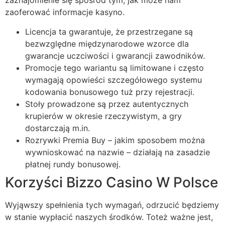
zaznajomienie się spośród tym, jak może nam
zaoferować informacje kasyno.
Licencja ta gwarantuje, że przestrzegane są
bezwzględne międzynarodowe wzorce dla
gwarancje uczciwości i gwarancji zawodników.
Promocje tego wariantu są limitowane i często
wymagają opowieści szczegółowego systemu
kodowania bonusowego tuż przy rejestracji.
Stoły prowadzone są przez autentycznych
krupierów w okresie rzeczywistym, a gry
dostarczają m.in.
Rozrywki Premia Buy – jakim sposobem można
wywnioskować na nazwie – działają na zasadzie
płatnej rundy bonusowej.
Korzyści Bizzo Casino W Polsce
Wyjąwszy spełnienia tych wymagań, odrzucić będziemy
w stanie wypłacić naszych środków. Toteż ważne jest,