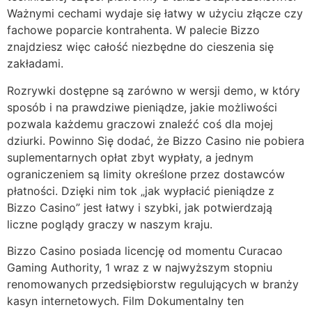
Ważnymi cechami wydaje się łatwy w użyciu złącze czy
fachowe poparcie kontrahenta. W palecie Bizzo
znajdziesz więc całość niezbędne do cieszenia się
zakładami.
Rozrywki dostępne są zarówno w wersji demo, w który
sposób i na prawdziwe pieniądze, jakie możliwości
pozwala każdemu graczowi znaleźć coś dla mojej
dziurki. Powinno Się dodać, że Bizzo Casino nie pobiera
suplementarnych opłat zbyt wypłaty, a jednym
ograniczeniem są limity określone przez dostawców
płatności. Dzięki nim tok „jak wypłacić pieniądze z
Bizzo Casino” jest łatwy i szybki, jak potwierdzają
liczne poglądy graczy w naszym kraju.
Bizzo Casino posiada licencję od momentu Curacao
Gaming Authority, 1 wraz z w najwyższym stopniu
renomowanych przedsiębiorstw regulujących w branży
kasyn internetowych. Film Dokumentalny ten