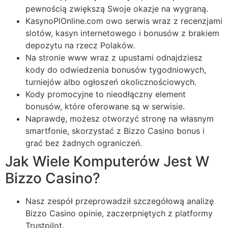
pewnością zwiększą Swoje okazje na wygraną.
KasynoPlOnline.com owo serwis wraz z recenzjami
slotów, kasyn internetowego i bonusów z brakiem
depozytu na rzecz Polaków.
Na stronie www wraz z upustami odnajdziesz
kody do odwiedzenia bonusów tygodniowych,
turniejów albo ogłoszeń okolicznościowych.
Kody promocyjne to nieodłączny element
bonusów, które oferowane są w serwisie.
Naprawdę, możesz otworzyć stronę na własnym
smartfonie, skorzystać z Bizzo Casino bonus i
grać bez żadnych ograniczeń.
Jak Wiele Komputerów Jest W
Bizzo Casino?
Nasz zespół przeprowadził szczegółową analizę
Bizzo Casino opinie, zaczerpniętych z platformy
Trustpilot.