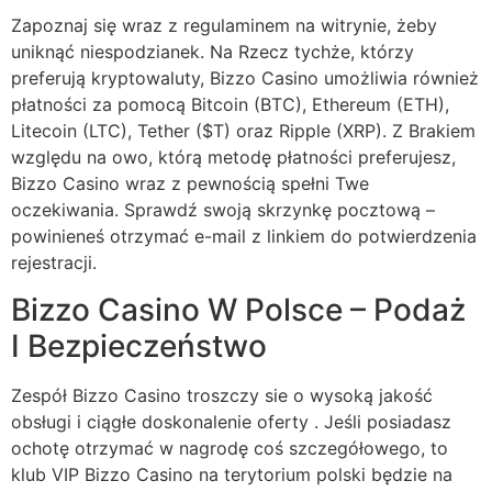
Zapoznaj się wraz z regulaminem na witrynie, żeby
uniknąć niespodzianek. Na Rzecz tychże, którzy
preferują kryptowaluty, Bizzo Casino umożliwia również
płatności za pomocą Bitcoin (BTC), Ethereum (ETH),
Litecoin (LTC), Tether ($T) oraz Ripple (XRP). Z Brakiem
względu na owo, którą metodę płatności preferujesz,
Bizzo Casino wraz z pewnością spełni Twe
oczekiwania. Sprawdź swoją skrzynkę pocztową –
powinieneś otrzymać e-mail z linkiem do potwierdzenia
rejestracji.
Bizzo Casino W Polsce – Podaż
I Bezpieczeństwo
Zespół Bizzo Casino troszczy sie o wysoką jakość
obsługi i ciągłe doskonalenie oferty . Jeśli posiadasz
ochotę otrzymać w nagrodę coś szczegółowego, to
klub VIP Bizzo Casino na terytorium polski będzie na