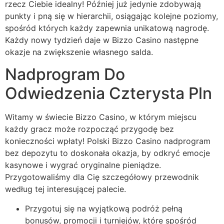
rzecz Ciebie idealny! Później już jedynie zdobywają
punkty i pną się w hierarchii, osiągając kolejne poziomy,
spośród których każdy zapewnia unikatową nagrodę.
Każdy nowy tydzień daje w Bizzo Casino następne
okazje na zwiększenie własnego salda.
Nadprogram Do
Odwiedzenia Czterysta Pln
Witamy w świecie Bizzo Casino, w którym miejscu
każdy gracz może rozpocząć przygodę bez
konieczności wpłaty! Polski Bizzo Casino nadprogram
bez depozytu to doskonała okazja, by odkryć emocje
kasynowe i wygrać oryginalne pieniądze.
Przygotowaliśmy dla Cię szczegółowy przewodnik
według tej interesującej palecie.
Przygotuj się na wyjątkową podróż pełną
bonusów, promocji i turniejów, które spośród