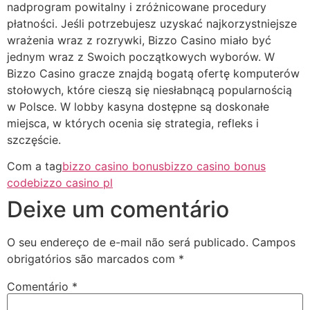
nadprogram powitalny i zróżnicowane procedury
płatności. Jeśli potrzebujesz uzyskać najkorzystniejsze
wrażenia wraz z rozrywki, Bizzo Casino miało być
jednym wraz z Swoich początkowych wyborów. W
Bizzo Casino gracze znajdą bogatą ofertę komputerów
stołowych, które cieszą się niesłabnącą popularnością
w Polsce. W lobby kasyna dostępne są doskonałe
miejsca, w których ocenia się strategia, refleks i
szczęście.
Com a tag
bizzo casino bonus
bizzo casino bonus
code
bizzo casino pl
Deixe um comentário
O seu endereço de e-mail não será publicado.
Campos
obrigatórios são marcados com
*
Comentário
*