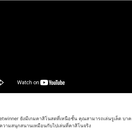
twinner ยังมีเกมคาสิโนสดที่เหนือชั้น คุณสามารถเล่นรูเล็ต บาค
ับความสนุกสนานเหมือนกับไปเล่นที่คาสิโนจริง