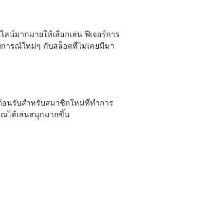
ไลน์มากมายให้เลือกเล่น ฟีเจอร์การ
รณ์ใหม่ๆ กับสล็อตที่ไม่เคยมีมา
สต้อนรับสำหรับสมาชิกใหม่ที่ทำการ
ุณได้เล่นสนุกมากขึ้น