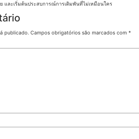
ย และเริ่มต้นประสบการณ์การเดิมพันที่ไม่เหมือนใคร
ário
á publicado.
Campos obrigatórios são marcados com
*