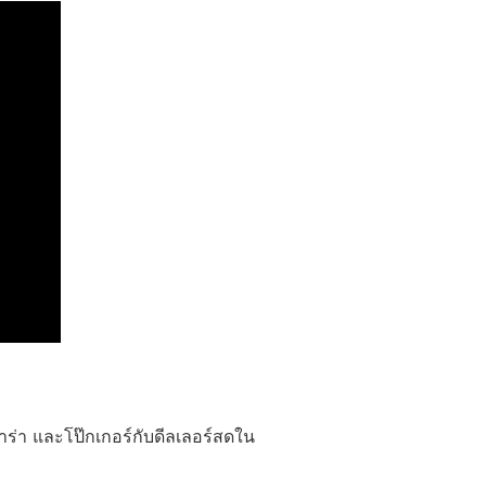
าร่า และโป๊กเกอร์กับดีลเลอร์สดใน