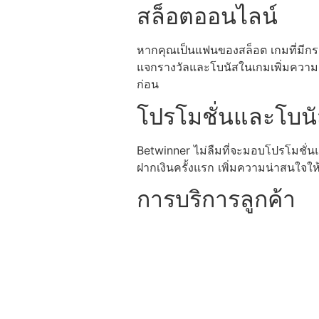
สล็อตออนไลน์
หากคุณเป็นแฟนของสล็อต เกมที่มีกรา
แจกรางวัลและโบนัสในเกมเพิ่มความส
ก่อน
โปรโมชั่นและโบน
Betwinner ไม่ลืมที่จะมอบโปรโมชั่นแ
ฝากเงินครั้งแรก เพิ่มความน่าสนใจให้
การบริการลูกค้า