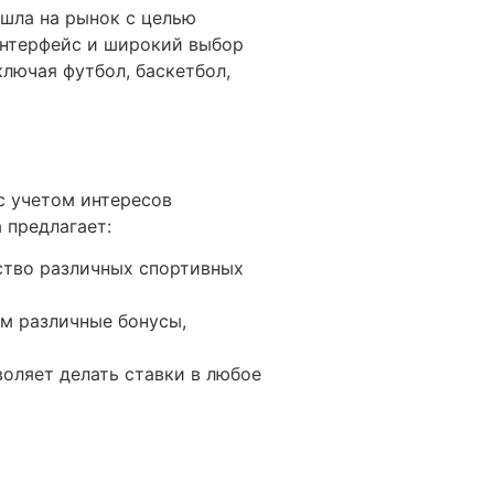
ышла на рынок с целью
интерфейс и широкий выбор
ключая футбол, баскетбол,
с учетом интересов
 предлагает:
ство различных спортивных
ям различные бонусы,
оляет делать ставки в любое