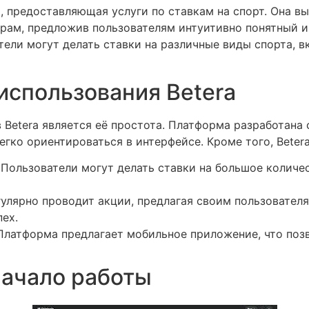
, предоставляющая услуги по ставкам на спорт. Она в
грам, предложив пользователям интуитивно понятный 
ели могут делать ставки на различные виды спорта, в
спользования Betera
Betera является её простота. Платформа разработана 
егко ориентироваться в интерфейсе. Кроме того, Betera
Пользователи могут делать ставки на большое количе
гулярно проводит акции, предлагая своим пользовател
ех.
латформа предлагает мобильное приложение, что позв
начало работы