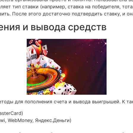
ляет тип ставки (например, ставка на победителя, тотал
ить. После этого достаточно подтвердить ставку, и он
ния и вывода средств
етоды для пополнения счета и вывода выигрышей. К та
asterCard)
wi, WebMoney, Яндекс.Деньги)