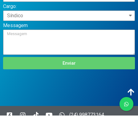
Cargo:
Messagem
Enviar
(24) 998773164
CNPJ: 41.698.166/0001-000