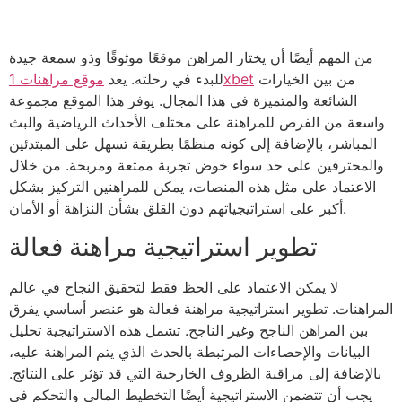
من المهم أيضًا أن يختار المراهن موقعًا موثوقًا وذو سمعة جيدة
من بين الخيارات
موقع مراهنات 1xbet
للبدء في رحلته. يعد
الشائعة والمتميزة في هذا المجال. يوفر هذا الموقع مجموعة
واسعة من الفرص للمراهنة على مختلف الأحداث الرياضية والبث
المباشر، بالإضافة إلى كونه منظمًا بطريقة تسهل على المبتدئين
والمحترفين على حد سواء خوض تجربة ممتعة ومربحة. من خلال
الاعتماد على مثل هذه المنصات، يمكن للمراهنين التركيز بشكل
أكبر على استراتيجياتهم دون القلق بشأن النزاهة أو الأمان.
تطوير استراتيجية مراهنة فعالة
لا يمكن الاعتماد على الحظ فقط لتحقيق النجاح في عالم
المراهنات. تطوير استراتيجية مراهنة فعالة هو عنصر أساسي يفرق
بين المراهن الناجح وغير الناجح. تشمل هذه الاستراتيجية تحليل
البيانات والإحصاءات المرتبطة بالحدث الذي يتم المراهنة عليه،
بالإضافة إلى مراقبة الظروف الخارجية التي قد تؤثر على النتائج.
يجب أن تتضمن الاستراتيجية أيضًا التخطيط المالي والتحكم في