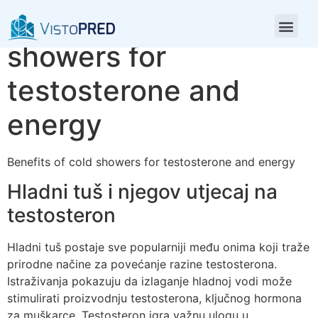
Benefits of cold
showers for
testosterone and
energy
Benefits of cold showers for testosterone and energy
Hladni tuš i njegov utjecaj na
testosteron
Hladni tuš postaje sve popularniji među onima koji traže
prirodne načine za povećanje razine testosterona.
Istraživanja pokazuju da izlaganje hladnoj vodi može
stimulirati proizvodnju testosterona, ključnog hormona
za muškarce. Testosteron igra važnu ulogu u