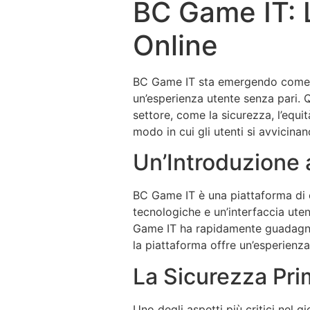
BC Game IT: L
Online
BC Game IT sta emergendo come u
un’esperienza utente senza pari. 
settore, come la sicurezza, l’equ
modo in cui gli utenti si avvicina
Un’Introduzione
BC Game IT è una piattaforma di c
tecnologiche e un’interfaccia utent
Game IT ha rapidamente guadagnato
la piattaforma offre un’esperienza
La Sicurezza Pri
Uno degli aspetti più critici nel 