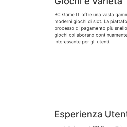
Giochi e Varietà
BC Game IT offre una vasta gamma 
moderni giochi di slot. La piattaf
processo di pagamento più snello, 
giochi collaborano continuamente
interessante per gli utenti.
Esperienza Utent