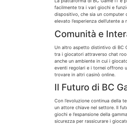
La piattaforma di BC Game IT è pro
facilmente tra i vari giochi e fun
dispositivo, che sia un computer 
elevato l’esperienza dell’utente a nu
Comunità e Inter
Un altro aspetto distintivo di BC 
tra i giocatori attraverso chat r
anche un ambiente in cui i giocato
eventi regolari e i tornei offrono 
trovare in altri casinò online.
Il Futuro di BC 
Con l’evoluzione continua della t
un attore chiave nel settore. Il fu
giochi e l’espansione della gamma 
sicurezza per rassicurare i giocat