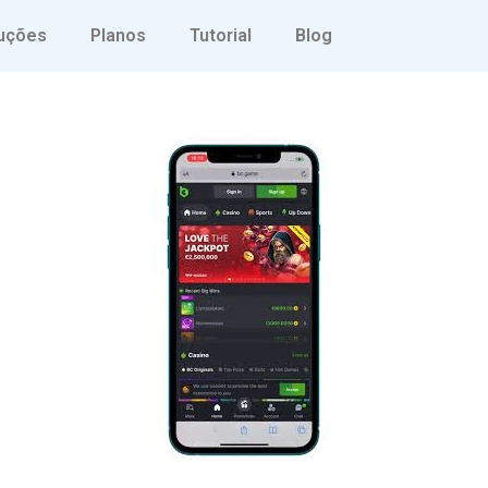
 Rivoluzione dei Gioch
uções
Planos
Tutorial
Blog