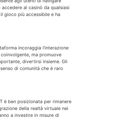
sente agli utenti di navigare
no accedere al casinò da qualsiasi
l gioco più accessibile e ha
ttaforma incoraggia l’interazione
iù coinvolgente, ma promuove
ortante, divertirsi insieme. Gli
un senso di comunità che è raro
IT è ben posizionata per rimanere
razione della realtà virtuale nei
nno a investire in misure di