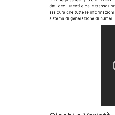
dati degli utenti e delle transazio
assicura che tutte le informazioni 
sistema di generazione di numeri 