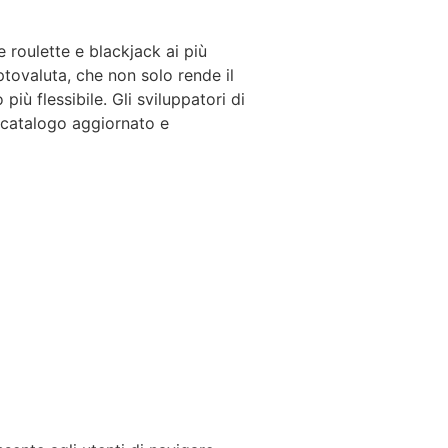
roulette e blackjack ai più
ptovaluta, che non solo rende il
iù flessibile. Gli sviluppatori di
 catalogo aggiornato e