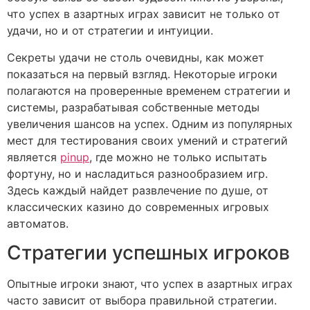
что успех в азартных играх зависит не только от
удачи, но и от стратегии и интуиции.
Секреты удачи не столь очевидны, как может
показаться на первый взгляд. Некоторые игроки
полагаются на проверенные временем стратегии и
системы, разрабатывая собственные методы
увеличения шансов на успех. Одним из популярных
мест для тестирования своих умений и стратегий
является
pinup
, где можно не только испытать
фортуну, но и насладиться разнообразием игр.
Здесь каждый найдет развлечение по душе, от
классических казино до современных игровых
автоматов.
Стратегии успешных игроков
Опытные игроки знают, что успех в азартных играх
часто зависит от выбора правильной стратегии.