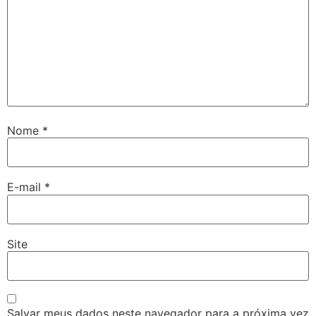
Nome
*
E-mail
*
Site
Salvar meus dados neste navegador para a próxima vez