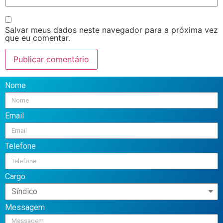
Salvar meus dados neste navegador para a próxima vez
que eu comentar.
Nome
Email
Telefone
Cargo:
Messagem