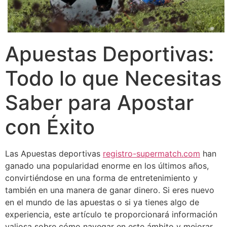
Apuestas Deportivas:
Todo lo que Necesitas
Saber para Apostar
con Éxito
Las Apuestas deportivas
registro-supermatch.com
han
ganado una popularidad enorme en los últimos años,
convirtiéndose en una forma de entretenimiento y
también en una manera de ganar dinero. Si eres nuevo
en el mundo de las apuestas o si ya tienes algo de
experiencia, este artículo te proporcionará información
valiosa sobre cómo navegar en este ámbito y mejorar