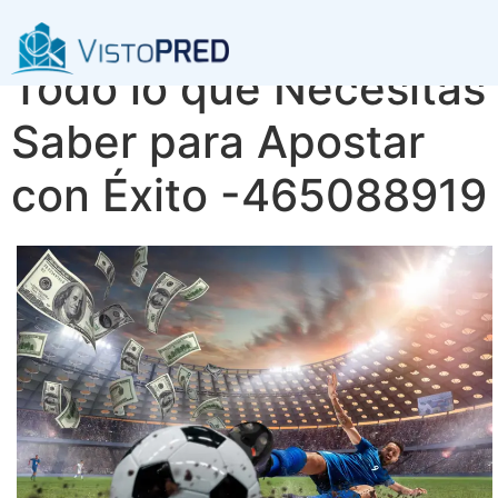
Apuestas Deportivas
Todo lo que Necesitas
Saber para Apostar
con Éxito -465088919