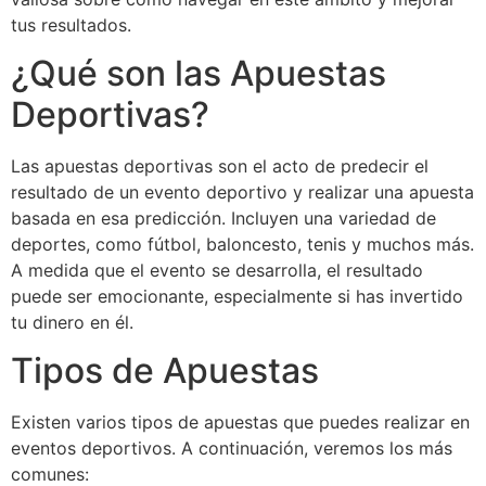
tus resultados.
¿Qué son las Apuestas
Deportivas?
Las apuestas deportivas son el acto de predecir el
resultado de un evento deportivo y realizar una apuesta
basada en esa predicción. Incluyen una variedad de
deportes, como fútbol, baloncesto, tenis y muchos más.
A medida que el evento se desarrolla, el resultado
puede ser emocionante, especialmente si has invertido
tu dinero en él.
Tipos de Apuestas
Existen varios tipos de apuestas que puedes realizar en
eventos deportivos. A continuación, veremos los más
comunes: