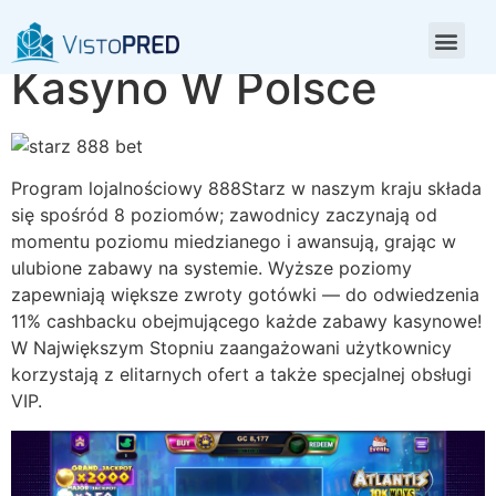
Zakłady Sportowe I
Kasyno W Polsce
Program lojalnościowy 888Starz w naszym kraju składa
się spośród 8 poziomów; zawodnicy zaczynają od
momentu poziomu miedzianego i awansują, grając w
ulubione zabawy na systemie. Wyższe poziomy
zapewniają większe zwroty gotówki — do odwiedzenia
11% cashbacku obejmującego każde zabawy kasynowe!
W Największym Stopniu zaangażowani użytkownicy
korzystają z elitarnych ofert a także specjalnej obsługi
VIP.