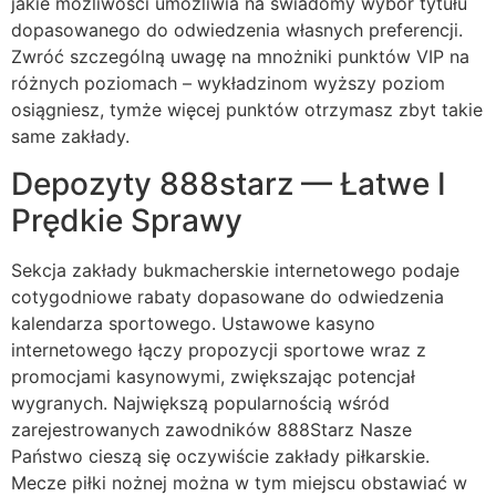
jakie możliwości umożliwia na świadomy wybór tytułu
dopasowanego do odwiedzenia własnych preferencji.
Zwróć szczególną uwagę na mnożniki punktów VIP na
różnych poziomach – wykładzinom wyższy poziom
osiągniesz, tymże więcej punktów otrzymasz zbyt takie
same zakłady.
Depozyty 888starz — Łatwe I
Prędkie Sprawy
Sekcja zakłady bukmacherskie internetowego podaje
cotygodniowe rabaty dopasowane do odwiedzenia
kalendarza sportowego. Ustawowe kasyno
internetowego łączy propozycji sportowe wraz z
promocjami kasynowymi, zwiększając potencjał
wygranych. Największą popularnością wśród
zarejestrowanych zawodników 888Starz Nasze
Państwo cieszą się oczywiście zakłady piłkarskie.
Mecze piłki nożnej można w tym miejscu obstawiać w