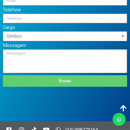
Telefone
Cargo:
Messagem
Enviar
(24) 998773164