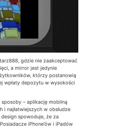
Starz888, gdzie nie zaakceptować
ci, a mirror jest jedynie
użytkowników, którzy postanowią
wej wpłaty depozytu w wysokości
 sposoby – aplikację mobilną
h i najłatwiejszych w obsłudze
d design spowoduje, że za
 Posiadacze iPhone’ów i iPadów