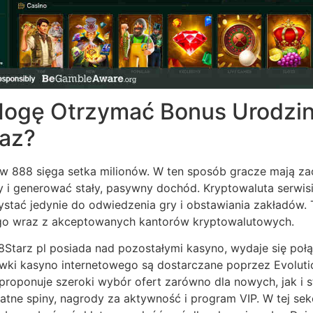
Mogę Otrzymać Bonus Urodzi
az?
w 888 sięga setka milionów. W ten sposób gracze mają zac
 i generować stały, pasywny dochód. Kryptowaluta serwi
ystać jedynie do odwiedzenia gry i obstawiania zakładów
o wraz z akceptowanych kantorów kryptowalutowych.
Starz pl posiada nad pozostałymi kasyno, wydaje się połą
ki kasyno internetowego są dostarczane poprzez Evoluti
proponuje szeroki wybór ofert zarówno dla nowych, jak i s
atne spiny, nagrody za aktywność i program VIP. W tej sekc