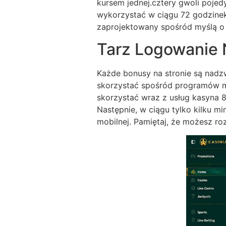
kursem jednej.cztery gwoli pojed
wykorzystać w ciągu 72 godzinek 
zaprojektowany spośród myślą o m
Tarz Logowanie N
Każde bonusy na stronie są nadzw
skorzystać spośród programów mo
skorzystać wraz z usług kasyna 88
Następnie, w ciągu tylko kilku m
mobilnej. Pamiętaj, że możesz ro