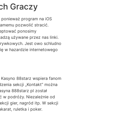
ich Graczy
, ponieważ program na iOS
 samemu pozwolić stracić.
kceptować ponosimy
adzą używane przez nas linki.
zrywkowych. Jest owo schludno
się w hazardzie internetowego
. Kasyno 88starz wspiera fanom
zenia sekcji „Kontakt” można
asyna 888starz pl został
ć w podróży. Niezależnie od
cji gier, nagród itp. W sekcji
arat, ruletka i poker.