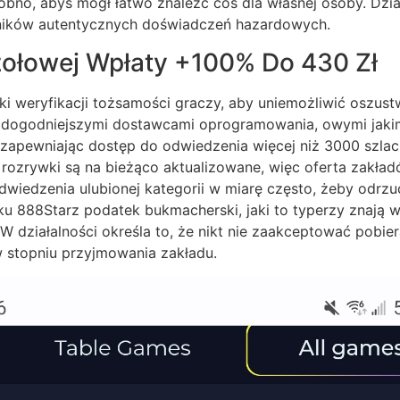
no, abyś mógł łatwo znaleźć coś dla własnej osoby. Dzia
śników autentycznych doświadczeń hazardowych.
ołowej Wpłaty +100% Do 430 Zł
ki weryfikacji tożsamości graczy, aby uniemożliwić oszus
ajdogodniejszymi dostawcami oprogramowania, owymi jak
 zapewniając dostęp do odwiedzenia więcej niż 3000 szlac
 rozrywki są na bieżąco aktualizowane, więc oferta zakła
dwiedzenia ulubionej kategorii w miarę często, żeby odrz
 888Starz podatek bukmacherski, jaki to typerzy znają w
 W działalności określa to, że nikt nie zaakceptować pob
 stopniu przyjmowania zakładu.