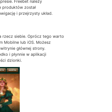
resie. Freebet należy
ze produktów został
igację i przejrzysty układ.
a rzecz siebie. Oprócz tego warto
m Mobilne lub iOS. Możesz
witrynie głównej strony.
ko i płynnie w aplikacji
ci dzionki.