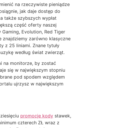
ienić na rzeczywiste pieniądze
siągnie, jak daje dostęp do
a także szybszych wypłat
ększą część oferty naszej
 Gaming, Evolution, Red Tiger
ce znajdziemy zarówno klasyczne
 z 25 liniami. Znane tytuły
muzykę według świat zwierząt.
i na monitorze, by zostać
je się w największym stopniu
 dobrane pod spodem względem
rtalu ujrzysz w największym
ziesięciu
promocje kody
stawek,
minimum czterech ZŁ wraz z