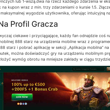
ynczych lub 1-wszą.dwa na rzecz każdego zdarzenia w eksp
na kupon wraz z min. trzy zdarzeniami o kursie 1.5. Złąc
aksymalnej wygodzie użytkownika, oferując intuicyjną naw
a Profil Gracza
yczaj ciekawe i przyciągające, każdy fan odnajdzie coś n
bilnej 888 starz na urządzenia mobilne wraz z programe
8 starz i pobrać aplikację w sekcji „Aplikacja mobilna” na 
inutek, można doświadczyć gry na urządzeniu mobilnym pręd
złożyć wymóg obrotu na mniejsze zakłady w ciągu trzydzieś