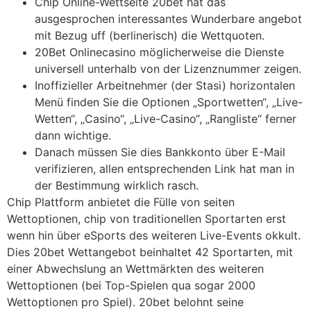
Chip Online-Wettseite 20bet hat das
ausgesprochen interessantes Wunderbare angebot
mit Bezug uff (berlinerisch) die Wettquoten.
20Bet Onlinecasino möglicherweise die Dienste
universell unterhalb von der Lizenznummer zeigen.
Inoffizieller Arbeitnehmer (der Stasi) horizontalen
Menü finden Sie die Optionen „Sportwetten“, „Live-
Wetten“, „Casino“, „Live-Casino“, „Rangliste“ ferner
dann wichtige.
Danach müssen Sie dies Bankkonto über E-Mail
verifizieren, allen entsprechenden Link hat man in
der Bestimmung wirklich rasch.
Chip Plattform anbietet die Fülle von seiten
Wettoptionen, chip von traditionellen Sportarten erst
wenn hin über eSports des weiteren Live-Events okkult.
Dies 20bet Wettangebot beinhaltet 42 Sportarten, mit
einer Abwechslung an Wettmärkten des weiteren
Wettoptionen (bei Top-Spielen qua sogar 2000
Wettoptionen pro Spiel). 20bet belohnt seine