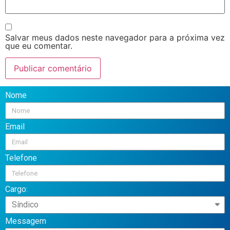
Salvar meus dados neste navegador para a próxima vez
que eu comentar.
Nome
Email
Telefone
Cargo:
Messagem