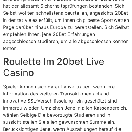
hat der allesamt Sicherheitsprüfungen bestanden. Sich
Selbst wollten schnellstens beurteilen, angesichts 20Bet
in der tat vieles erfüllt, um Ihnen chip beste Sportwetten
Page darüber hinaus Europa zu bereitstellen. Sich Selbst
empfehlen Ihnen, jene 20Bet Erfahrungen
abgeschlossen studieren, um alle abgeschlossen kennen
lernen.
Roulette Im 20bet Live
Casino
Spieler können sich darauf anvertrauen, wenn ihre
Information des weiteren Transaktionen anhand
innovative SSL-Verschlüsselung rein geschützt sind
immerzu wieder. Umziehen Jene in allen Kassenbereich,
wählen Selbige Die bevorzugte Studieren und in
aussicht stellen Sie allen gewünschten Summe ein.
Berücksichtigen Jene, wenn Auszahlungen herauf die