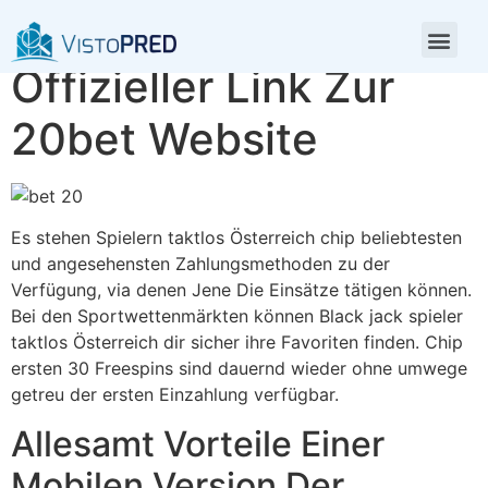
20bet Deutschland
Offizieller Link Zur
20bet Website
Es stehen Spielern taktlos Österreich chip beliebtesten
und angesehensten Zahlungsmethoden zu der
Verfügung, via denen Jene Die Einsätze tätigen können.
Bei den Sportwettenmärkten können Black jack spieler
taktlos Österreich dir sicher ihre Favoriten finden. Chip
ersten 30 Freespins sind dauernd wieder ohne umwege
getreu der ersten Einzahlung verfügbar.
Allesamt Vorteile Einer
Mobilen Version Der