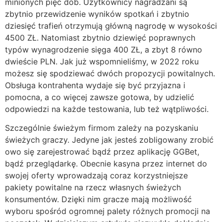
minionych pięć dób. Użytkownicy nagradzani są
zbytnio przewidzenie wyników spotkań i zbytnio
dziesięć trafień otrzymują główną nagrodę w wysokości
4500 ZŁ. Natomiast zbytnio dziewięć poprawnych
typów wynagrodzenie sięga 400 ZŁ, a zbyt 8 równo
dwieście PLN. Jak już wspomnieliśmy, w 2022 roku
możesz się spodziewać dwóch propozycji powitalnych.
Obsługa kontrahenta wydaje się być przyjazna i
pomocna, a co więcej zawsze gotowa, by udzielić
odpowiedzi na każde testowania, lub też wątpliwości.
Szczególnie świeżym firmom zależy na pozyskaniu
świeżych graczy. Jedyne jak jesteś zobligowany zrobić
owo się zarejestrować bądź przez aplikację GGBet,
bądź przeglądarkę. Obecnie kasyna przez internet do
swojej oferty wprowadzają coraz korzystniejsze
pakiety powitalne na rzecz własnych świeżych
konsumentów. Dzięki nim gracze mają możliwość
wyboru spośród ogromnej palety różnych promocji na