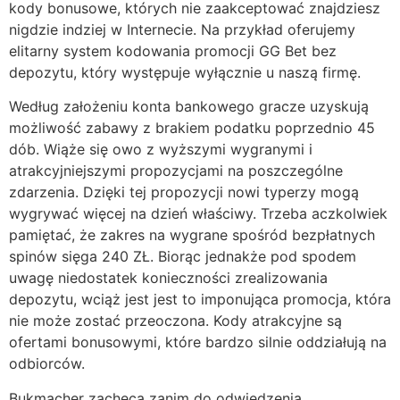
kody bonusowe, których nie zaakceptować znajdziesz
nigdzie indziej w Internecie. Na przykład oferujemy
elitarny system kodowania promocji GG Bet bez
depozytu, który występuje wyłącznie u naszą firmę.
Według założeniu konta bankowego gracze uzyskują
możliwość zabawy z brakiem podatku poprzednio 45
dób. Wiąże się owo z wyższymi wygranymi i
atrakcyjniejszymi propozycjami na poszczególne
zdarzenia. Dzięki tej propozycji nowi typerzy mogą
wygrywać więcej na dzień właściwy. Trzeba aczkolwiek
pamiętać, że zakres na wygrane spośród bezpłatnych
spinów sięga 240 ZŁ. Biorąc jednakże pod spodem
uwagę niedostatek konieczności zrealizowania
depozytu, wciąż jest jest to imponująca promocja, która
nie może zostać przeoczona. Kody atrakcyjne są
ofertami bonusowymi, które bardzo silnie oddziałują na
odbiorców.
Bukmacher zachęca zanim do odwiedzenia