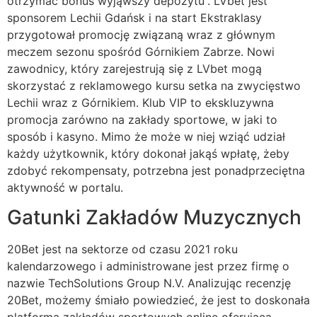
otrzymać bonus wyjąwszy depozytu”. LVbet jest
sponsorem Lechii Gdańsk i na start Ekstraklasy
przygotował promocję związaną wraz z głównym
meczem sezonu spośród Górnikiem Zabrze. Nowi
zawodnicy, który zarejestrują się z LVbet mogą
skorzystać z reklamowego kursu setka na zwycięstwo
Lechii wraz z Górnikiem. Klub VIP to ekskluzywna
promocja zarówno na zakłady sportowe, w jaki to
sposób i kasyno. Mimo że może w niej wziąć udział
każdy użytkownik, który dokonał jakąś wpłatę, żeby
zdobyć rekompensaty, potrzebna jest ponadprzeciętna
aktywność w portalu.
Gatunki Zakładów Muzycznych
20Bet jest na sektorze od czasu 2021 roku
kalendarzowego i administrowane jest przez firmę o
nazwie TechSolutions Group N.V. Analizując recenzję
20Bet, możemy śmiało powiedzieć, że jest to doskonała