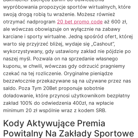
wypróbowania propozycje sportów wirtualnych, które
swoją drogą robią tu wrażenie. Możesz również
otrzymać nadprogram
20 bet promo code
aż 600 zł,
ale wówczas obowiązuje on wyłącznie na zabawy
karciane i sporty wirtualne. Jedną spośród ofert, której
warto się przyjrzeć bliżej, wydaje się „Cashout”,
wykorzystywany, gdy ustawiony zakład nie pójdzie po
naszej myśl. Pozwala on na sprzedanie własnego
kuponu, w chwili, wówczas gdy odrzucić pragniemy
czekać na tej rozliczenie. Oryginalne pieniądze
bezzwłocznie przekazywane są na używane przez nas
saldo. Poza Tym 20Bet proponuje sobotnie
doładowanie, które przynosi użytkownikom bezpłatny
zakład 100% do odwiedzenia 400zł, na wpłacie
minimum 20 zł wspólnie wraz z kodem SRB.
Kody Aktywujące Premia
Powitalny Na Zakłady Sportowe