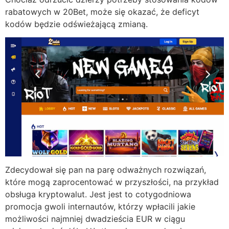
rabatowych w 20Bet, może się okazać, że deficyt
kodów będzie odświeżającą zmianą.
Zdecydował się pan na parę odważnych rozwiązań,
które mogą zaprocentować w przyszłości, na przykład
obsługa kryptowalut. Jest jest to cotygodniowa
promocja gwoli internautów, którzy wpłacili jakie
możliwości najmniej dwadzieścia EUR w ciągu