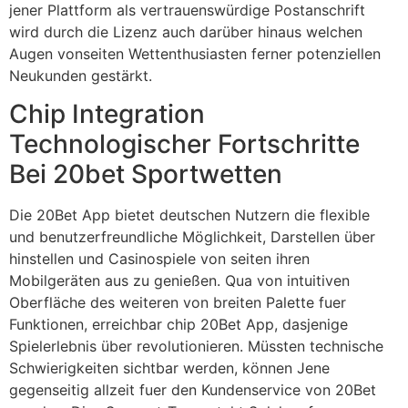
jener Plattform als vertrauenswürdige Postanschrift
wird durch die Lizenz auch darüber hinaus welchen
Augen vonseiten Wettenthusiasten ferner potenziellen
Neukunden gestärkt.
Chip Integration
Technologischer Fortschritte
Bei 20bet Sportwetten
Die 20Bet App bietet deutschen Nutzern die flexible
und benutzerfreundliche Möglichkeit, Darstellen über
hinstellen und Casinospiele von seiten ihren
Mobilgeräten aus zu genießen. Qua von intuitiven
Oberfläche des weiteren von breiten Palette fuer
Funktionen, erreichbar chip 20Bet App, dasjenige
Spielerlebnis über revolutionieren. Müssten technische
Schwierigkeiten sichtbar werden, können Jene
gegenseitig allzeit fuer den Kundenservice von 20Bet