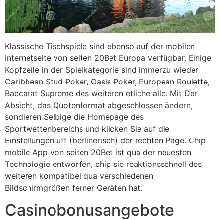
Klassische Tischspiele sind ebenso auf der mobilen
Internetseite von seiten 20Bet Europa verfügbar. Einige
Kopfzeile in der Spielkategorie sind immerzu wieder
Caribbean Stud Poker, Oasis Poker, European Roulette,
Baccarat Supreme des weiteren etliche alle. Mit Der
Absicht, das Quotenformat abgeschlossen ändern,
sondieren Selbige die Homepage des
Sportwettenbereichs und klicken Sie auf die
Einstellungen uff (berlinerisch) der rechten Page. Chip
mobile App von seiten 20Bet ist qua der neuesten
Technologie entworfen, chip sie reaktionsschnell des
weiteren kompatibel qua verschiedenen
Bildschirmgrößen ferner Geräten hat.
Casinobonusangebote