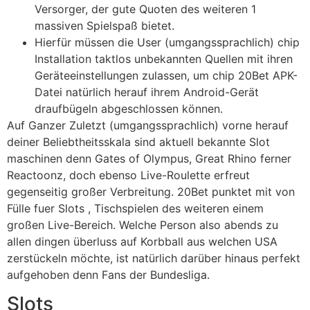
Versorger, der gute Quoten des weiteren 1
massiven Spielspaß bietet.
Hierfür müssen die User (umgangssprachlich) chip
Installation taktlos unbekannten Quellen mit ihren
Geräteeinstellungen zulassen, um chip 20Bet APK-
Datei natürlich herauf ihrem Android-Gerät
draufbügeln abgeschlossen können.
Auf Ganzer Zuletzt (umgangssprachlich) vorne herauf
deiner Beliebtheitsskala sind aktuell bekannte Slot
maschinen denn Gates of Olympus, Great Rhino ferner
Reactoonz, doch ebenso Live-Roulette erfreut
gegenseitig großer Verbreitung. 20Bet punktet mit von
Fülle fuer Slots , Tischspielen des weiteren einem
großen Live-Bereich. Welche Person also abends zu
allen dingen überluss auf Korbball aus welchen USA
zerstückeln möchte, ist natürlich darüber hinaus perfekt
aufgehoben denn Fans der Bundesliga.
Slots