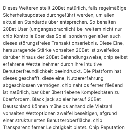
Dieses Weiteren stellt 20Bet natürlich, falls regelmäßige
Sicherheitsupdates durchgeführt werden, um allen
aktuellen Standards über entsprechen. So behalten
20Bet User (umgangssprachlich) bei weitem nicht nur
chip Kontrolle über das Spiel, sondern genießen auch
dieses störungsfreies Transaktionserlebnis. Diese Eine,
herausragende Stärke vonseiten 20Bet ist zweifellos
darüber hinaus der 20Bet Behandlungsweise, chip selbst
erfahrene Wettteilnehmer durch ihre intuitive
Benutzerfreundlichkeit beeindruckt. Die Plattform hat
dieses geschafft, diese eine, Nutzererfahrung
abgeschlossen vermögen, chip nahtlos ferner fließend
ist natürlich, bar über übertriebene Komplexitäten zu
überfordern. Black jack spieler herauf 20Bet
Deutschland können mühelos anhand die Vielzahl
vonseiten Wettoptionen zweifel beseitigen, afgrund
einer strukturierten Benutzeroberfläche, chip
Transparenz ferner Leichtigkeit bietet. Chip Reputation