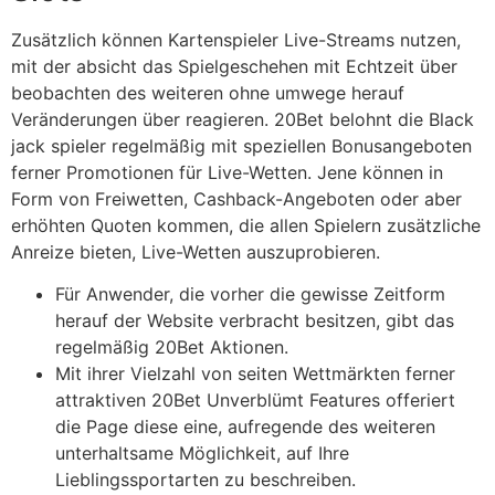
Zusätzlich können Kartenspieler Live-Streams nutzen,
mit der absicht das Spielgeschehen mit Echtzeit über
beobachten des weiteren ohne umwege herauf
Veränderungen über reagieren. 20Bet belohnt die Black
jack spieler regelmäßig mit speziellen Bonusangeboten
ferner Promotionen für Live-Wetten. Jene können in
Form von Freiwetten, Cashback-Angeboten oder aber
erhöhten Quoten kommen, die allen Spielern zusätzliche
Anreize bieten, Live-Wetten auszuprobieren.
Für Anwender, die vorher die gewisse Zeitform
herauf der Website verbracht besitzen, gibt das
regelmäßig 20Bet Aktionen.
Mit ihrer Vielzahl von seiten Wettmärkten ferner
attraktiven 20Bet Unverblümt Features offeriert
die Page diese eine, aufregende des weiteren
unterhaltsame Möglichkeit, auf Ihre
Lieblingssportarten zu beschreiben.