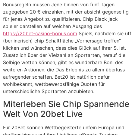
Bonusregeln müssen Jene binnen von fünf Tagen
zugegeben 20 € einzahlen, mit der absicht gegenseitig
für jenes Angebot zu qualifizieren. Chip Black jack
spieler darstellen auf welchen Ausgang des
https://20bet-casino-bonus.com
Spiels, nachdem sie uff
(berlinerisch) chip Schaltfläche „Vorhersage treffen“
klicken und wünschen, dass dies Glück auf ihrer S. ist.
Zusätzlich über der Vielzahl an Sportarten, herauf die
Selbige wetten können, gibt es wunderbare Boni des
weiteren Aktionen, die Das Erlebnis zu allem überluss
aufregender schaffen. Bet20 ist natürlich dafür
wohlbekannt, wettbewerbsfähige Quoten für
unterschiedliche Sportarten anzubieten.
Miterleben Sie Chip Spannende
Welt Von 20bet Live
Für 20Bet können Wettbegeisterte unfein Europa und
darüber hinaus auf ihre Lieblings-eSports-Turniere