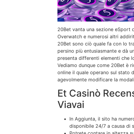
20Bet vanta una sezione eSport d
Overwatch e numerosi altri addirit
20Bet sono ciò quale fa con lo tr
persino più entusiasmante e dà un
presenta differenti elementi che 
Vediamo dunque come 20Bet è riusc
online il quale operano sul stato 
agevolmente modificare la modalit
Et Casinò Recens
Viavai
In Aggiunta, il sito ha nume
disponibile 24/7 a causa di s
Potrete contare in altezza su