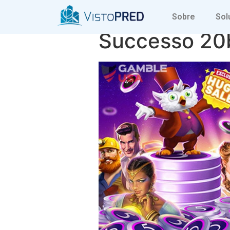
20bet Normat
Sobre
Sol
Successo 20