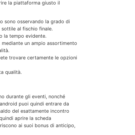
re la piattaforma giusto il
o lo sono osservando la grado di
ottile al fischio finale.
o la tempo evidente.
se, mediante un ampio assortimento
lità.
trete trovare certamente le opzioni
a qualità.
ono durante gli eventi, nonché
 android puoi quindi entrare da
l saldo del esattamente incontro
quindi aprire la scheda
riscono ai suoi bonus di anticipo,