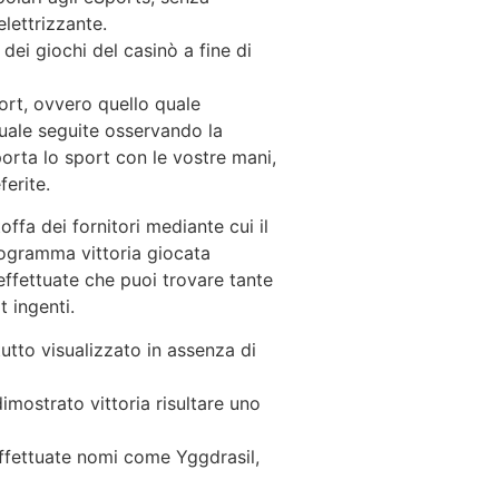
lettrizzante.
dei giochi del casinò a fine di
port, ovvero quello quale
quale seguite osservando la
porta lo sport con le vostre mani,
ferite.
offa dei fornitori mediante cui il
rogramma vittoria giocata
 effettuate che puoi trovare tante
t ingenti.
utto visualizzato in assenza di
imostrato vittoria risultare uno
effettuate nomi come Yggdrasil,