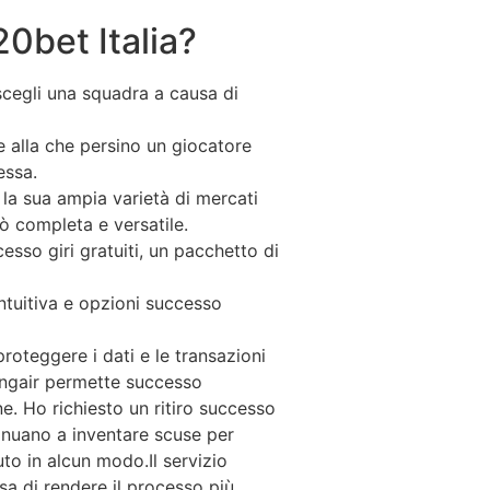
0bet Italia?
cegli una squadra a causa di
ie alla che persino un giocatore
essa.
 la sua ampia varietà di mercati
ò completa e versatile.
esso giri gratuiti, un pacchetto di
ntuitiva e opzioni successo
 proteggere i dati e le transazioni
Tangair permette successo
e. Ho richiesto un ritiro successo
tinuano a inventare scuse per
uto in alcun modo.Il servizio
sa di rendere il processo più