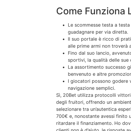
Come Funziona Lo
Le scommesse testa a testa 
guadagnare per via diretta.
Il suo portale è ricco di pra
alle prime armi non troverà 
Fino dal suo lancio, avvenut
sportivi, la qualità delle s
La assortimento successo gioc
benvenuto e altre promozion
I giocatori possono godere v
navigazione semplici.
Sì, 20Bet utilizza protocolli vitto
degli fruitori, offrendo un ambien
selezionare tra un’autentica esper
700€ e, nonostante avessi finito 
ritardare il finanziamento. Ho dov
clienti non è d’aiuto, le rispost