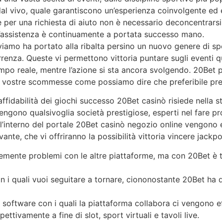
dal vivo, quale garantiscono un’esperienza coinvolgente ed e
le per una richiesta di aiuto non è necessario deconcentrarsi 
’assistenza è continuamente a portata successo mano.
iviamo ha portato alla ribalta persino un nuovo genere di s
renza. Queste vi permettono vittoria puntare sugli eventi 
empo reale, mentre l’azione si sta ancora svolgendo. 20Bet 
 le vostre scommesse come possiamo dire che preferibile pre
ffidabilità dei giochi successo 20Bet casinò risiede nella st
vengono qualsivoglia società prestigiose, esperti nel fare p
. All’interno del portale 20Bet casinò negozio online vengono
nte, che vi offriranno la possibilità vittoria vincere jackpo
emente problemi con le altre piattaforme, ma con 20Bet è t
n i quali vuoi seguitare a tornare, ciononostante 20Bet ha d
o software con i quali la piattaforma collabora ci vengono 
ttivamente a fine di slot, sport virtuali e tavoli live.