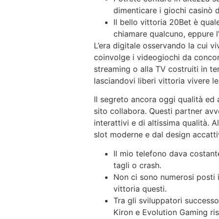
dimenticare i giochi casinò 
Il bello vittoria 20Bet è qua
chiamare qualcuno, eppure l
L’era digitale osservando la cui v
coinvolge i videogiochi da concor
streaming o alla TV costruiti in t
lasciandovi liberi vittoria vivere
Il segreto ancora oggi qualità ed a
sito collabora. Questi partner av
interattivi e di altissima qualità
slot moderne e dal design accattiva
Il mio telefono dava costant
tagli o crash.
Non ci sono numerosi posti i
vittoria questi.
Tra gli sviluppatori success
Kiron e Evolution Gaming rispe