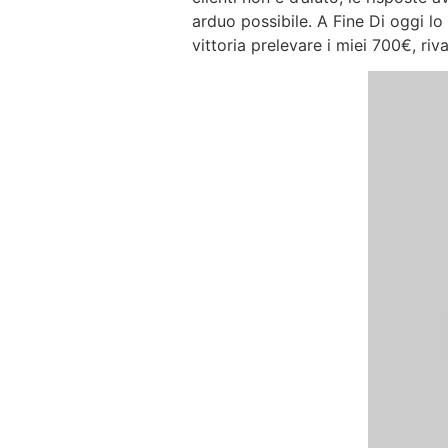
arduo possibile. A Fine Di oggi l
vittoria prelevare i miei 700€, riv