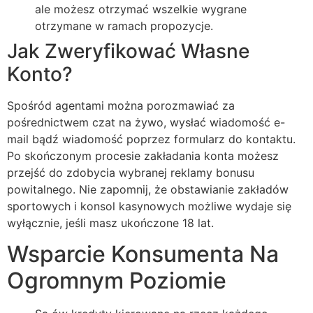
ale możesz otrzymać wszelkie wygrane
otrzymane w ramach propozycje.
Jak Zweryfikować Własne
Konto?
Spośród agentami można porozmawiać za
pośrednictwem czat na żywo, wysłać wiadomość e-
mail bądź wiadomość poprzez formularz do kontaktu.
Po skończonym procesie zakładania konta możesz
przejść do zdobycia wybranej reklamy bonusu
powitalnego. Nie zapomnij, że obstawianie zakładów
sportowych i konsol kasynowych możliwe wydaje się
wyłącznie, jeśli masz ukończone 18 lat.
Wsparcie Konsumenta Na
Ogromnym Poziomie