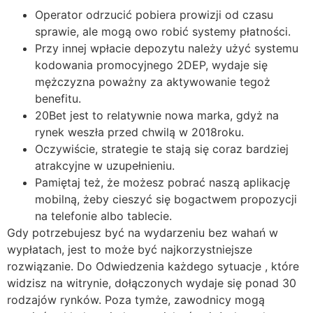
Operator odrzucić pobiera prowizji od czasu
sprawie, ale mogą owo robić systemy płatności.
Przy innej wpłacie depozytu należy użyć systemu
kodowania promocyjnego 2DEP, wydaje się
mężczyzna poważny za aktywowanie tegoż
benefitu.
20Bet jest to relatywnie nowa marka, gdyż na
rynek weszła przed chwilą w 2018roku.
Oczywiście, strategie te stają się coraz bardziej
atrakcyjne w uzupełnieniu.
Pamiętaj też, że możesz pobrać naszą aplikację
mobilną, żeby cieszyć się bogactwem propozycji
na telefonie albo tablecie.
Gdy potrzebujesz być na wydarzeniu bez wahań w
wypłatach, jest to może być najkorzystniejsze
rozwiązanie. Do Odwiedzenia każdego sytuacje , które
widzisz na witrynie, dołączonych wydaje się ponad 30
rodzajów rynków. Poza tymże, zawodnicy mogą