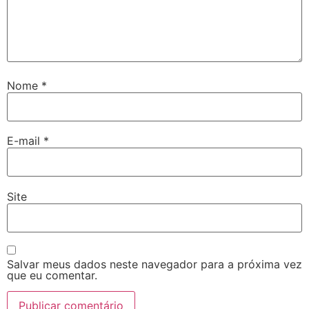
Nome
*
E-mail
*
Site
Salvar meus dados neste navegador para a próxima vez
que eu comentar.