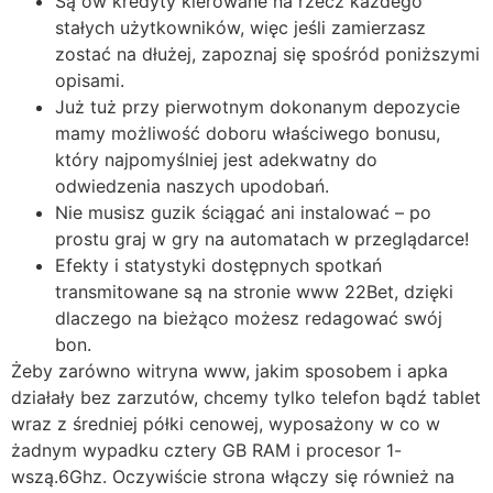
Są ów kredyty kierowane na rzecz każdego
stałych użytkowników, więc jeśli zamierzasz
zostać na dłużej, zapoznaj się spośród poniższymi
opisami.
Już tuż przy pierwotnym dokonanym depozycie
mamy możliwość doboru właściwego bonusu,
który najpomyślniej jest adekwatny do
odwiedzenia naszych upodobań.
Nie musisz guzik ściągać ani instalować – po
prostu graj w gry na automatach w przeglądarce!
Efekty i statystyki dostępnych spotkań
transmitowane są na stronie www 22Bet, dzięki
dlaczego na bieżąco możesz redagować swój
bon.
Żeby zarówno witryna www, jakim sposobem i apka
działały bez zarzutów, chcemy tylko telefon bądź tablet
wraz z średniej półki cenowej, wyposażony w co w
żadnym wypadku cztery GB RAM i procesor 1-
wszą.6Ghz. Oczywiście strona włączy się również na