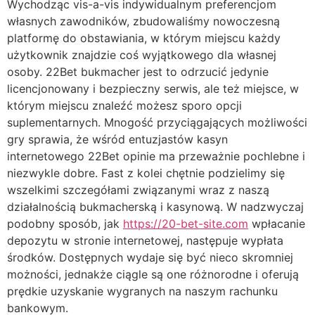
Wychodząc vis-a-vis indywidualnym preferencjom
własnych zawodników, zbudowaliśmy nowoczesną
platformę do obstawiania, w którym miejscu każdy
użytkownik znajdzie coś wyjątkowego dla własnej
osoby. 22Bet bukmacher jest to odrzucić jedynie
licencjonowany i bezpieczny serwis, ale też miejsce, w
którym miejscu znaleźć możesz sporo opcji
suplementarnych. Mnogość przyciągających możliwości
gry sprawia, że wśród entuzjastów kasyn
internetowego 22Bet opinie ma przeważnie pochlebne i
niezwykle dobre. Fast z kolei chętnie podzielimy się
wszelkimi szczegółami związanymi wraz z naszą
działalnością bukmacherską i kasynową. W nadzwyczaj
podobny sposób, jak
https://20-bet-site.com
wpłacanie
depozytu w stronie internetowej, następuje wypłata
środków. Dostępnych wydaje się być nieco skromniej
możności, jednakże ciągle są one różnorodne i oferują
prędkie uzyskanie wygranych na naszym rachunku
bankowym.