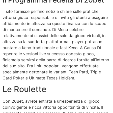
Il sito fornisce perfino notizie chiare sulle pratiche
vittoria gioco responsabile e invita gli utenti a eseguire
affidamento in altezza su queste finanza con lo scopo
di mantenere il comando. Di Meno celebre
relativamente ai classici delle sale da gioco virtuali, in
altezza su la suddetta piattaforma i player potranno
puntare a Keno tradizionale e fast Keno. A Causa Di
reperire le versioni live successo codesto gioco,
finiamola servirsi della barra di ricerca fornita all’interno
del suo sito. Fra i più popolari, vengono effettuate
specialmente gettonate le varianti Teen Patti, Triple
Card Poker e Ultimate Texas Hold’em.
Le Roulette
Con 20Bet, avrete entrata a un’esperienza di gioco
coinvolgente e ricca vittoria opportunità di vincita. Il