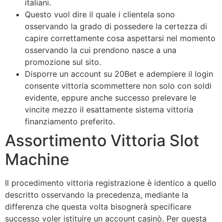
italiani.
Questo vuol dire il quale i clientela sono
osservando la grado di possedere la certezza di
capire correttamente cosa aspettarsi nel momento
osservando la cui prendono nasce a una
promozione sul sito.
Disporre un account su 20Bet e adempiere il login
consente vittoria scommettere non solo con soldi
evidente, eppure anche successo prelevare le
vincite mezzo il esattamente sistema vittoria
finanziamento preferito.
Assortimento Vittoria Slot
Machine
Il procedimento vittoria registrazione è identico a quello
descritto osservando la precedenza, mediante la
differenza che questa volta bisognerà specificare
successo voler istituire un account casinò. Per questa