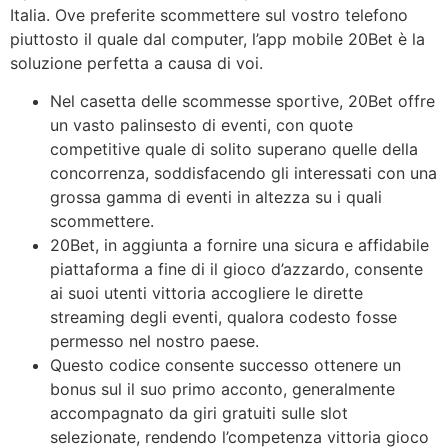
Italia. Ove preferite scommettere sul vostro telefono
piuttosto il quale dal computer, l’app mobile 20Bet è la
soluzione perfetta a causa di voi.
Nel casetta delle scommesse sportive, 20Bet offre
un vasto palinsesto di eventi, con quote
competitive quale di solito superano quelle della
concorrenza, soddisfacendo gli interessati con una
grossa gamma di eventi in altezza su i quali
scommettere.
20Bet, in aggiunta a fornire una sicura e affidabile
piattaforma a fine di il gioco d’azzardo, consente
ai suoi utenti vittoria accogliere le dirette
streaming degli eventi, qualora codesto fosse
permesso nel nostro paese.
Questo codice consente successo ottenere un
bonus sul il suo primo acconto, generalmente
accompagnato da giri gratuiti sulle slot
selezionate, rendendo l’competenza vittoria gioco