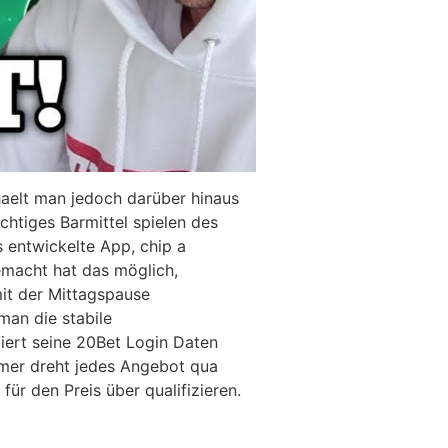
haelt man jedoch darüber hinaus
chtiges Barmittel spielen des
s entwickelte App, chip a
emacht hat das möglich,
it der Mittagspause
man die stabile
iert seine 20Bet Login Daten
immer dreht jedes Angebot qua
für den Preis über qualifizieren.