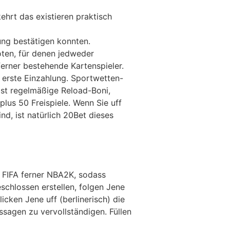
ehrt das existieren praktisch
ung bestätigen konnten.
oten, für denen jedweder
ferner bestehende Kartenspieler.
e erste Einzahlung. Sportwetten-
lbst regelmäßige Reload-Boni,
plus 50 Freispiele. Wenn Sie uff
nd, ist natürlich 20Bet dieses
e FIFA ferner NBA2K, sodass
schlossen erstellen, folgen Jene
icken Jene uff (berlinerisch) die
ssagen zu vervollständigen. Füllen