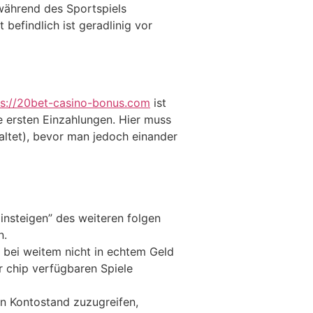
 während des Sportspiels
befindlich ist geradlinig vor
ps://20bet-casino-bonus.com
ist
e ersten Einzahlungen. Hier muss
altet), bevor man jedoch einander
n
insteigen” des weiteren folgen
n.
 bei weitem nicht in echtem Geld
r chip verfügbaren Spiele
en Kontostand zuzugreifen,