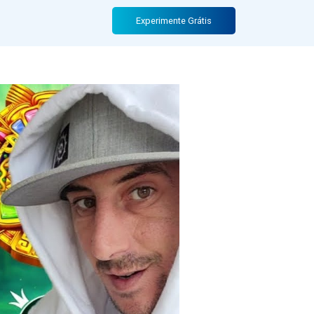
twetten-
Experimente Grátis