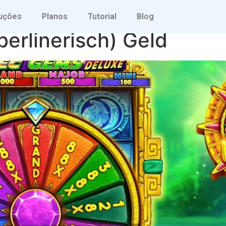
eich Zuverlässige Spor
uções
Planos
Tutorial
Blog
berlinerisch) Geld