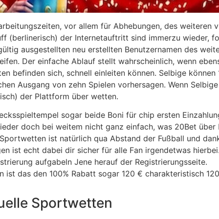
earbeitungszeiten, vor allem für Abhebungen, des weiteren 
f (berlinerisch) der Internetauftritt sind immerzu wieder, 
ültig ausgestellten neu erstellten Benutzernamen des weite
reifen. Der einfache Ablauf stellt wahrscheinlich, wenn ebenso
tten befinden sich, schnell einleiten können. Selbige können
lchen Ausgang von zehn Spielen vorhersagen. Wenn Selbige e
erisch) der Plattform über wetten.
uecksspieltempel sogar beide Boni für chip ersten Einzahlun
eder doch bei weitem nicht ganz einfach, was 20Bet über b
r Sportwetten ist natürlich qua Abstand der Fußball und da
n ist echt dabei dir sicher für alle Fan irgendetwas hierbei
istrierung aufgabeln Jene herauf der Registrierungsseite.
 ist das den 100% Rabatt sogar 120 € charakteristisch 120 
tuelle Sportwetten