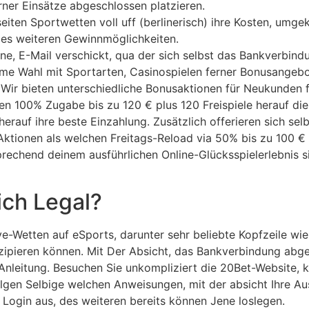
rner Einsätze abgeschlossen platzieren.
iten Sportwetten voll uff (berlinerisch) ihre Kosten, umgek
es weiteren Gewinnmöglichkeiten.
ne, E-Mail verschickt, qua der sich selbst das Bankverbind
rme Wahl mit Sportarten, Casinospielen ferner Bonusangeb
. Wir bieten unterschiedliche Bonusaktionen für Neukunden 
den 100% Zugabe bis zu 120 € plus 120 Freispiele herauf di
erauf ihre beste Einzahlung. Zusätzlich offerieren sich se
 Aktionen als welchen Freitags-Reload via 50% bis zu 100 € 
prechend deinem ausführlichen Online-Glücksspielerlebnis si
ich Legal?
ve-Wetten auf eSports, darunter sehr beliebte Kopfzeile wi
izipieren können. Mit Der Absicht, das Bankverbindung abge
-Anleitung. Besuchen Sie unkompliziert die 20Bet-Website, kl
olgen Selbige welchen Anweisungen, mit der absicht Ihre Au
 Login aus, des weiteren bereits können Jene loslegen.