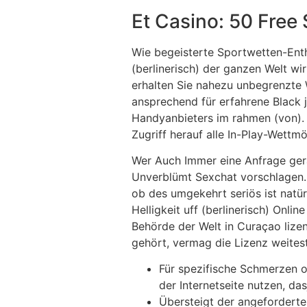
Et Casino: 50 Free
Wie begeisterte Sportwetten-Enth
(berlinerisch) der ganzen Welt wi
erhalten Sie nahezu unbegrenzte
ansprechend für erfahrene Black j
Handyanbieters im rahmen (von). 
Zugriff herauf alle In-Play-Wettmö
Wer Auch Immer eine Anfrage ger
Unverblümt Sexchat vorschlagen. F
ob des umgekehrt seriös ist natür
Helligkeit uff (berlinerisch) Onli
Behörde der Welt in Curaçao lize
gehört, vermag die Lizenz weite
Für spezifische Schmerzen o
der Internetseite nutzen, da
Übersteigt der angefordert