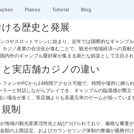
業界の最新トレンドと魅
uções
Planos
Tutorial
Blog
おける歴史と発展
ンコやスロットマシンに始まり、近年では国際的なギャンブル
し、カジノ産業の合法化が進むことで、観光や地域経済への貢献
本国内外のギャンブル愛好家が集まる新たな娯楽として注目され
ノと実店舗カジノの違い
トフォンやPCから24時間アクセス可能で、時間や場所に縛ら
ーラーと対話しながらプレイでき、ギャンブルの臨場感が際立
低い場合が多く、実店舗よりも高還元率のゲームが揃っていま
と規制
が地域の観光産業活性化と結びつけられており、厳格な審査が
金額の上限設定、およびカウンセリング体制の整備が義務付け