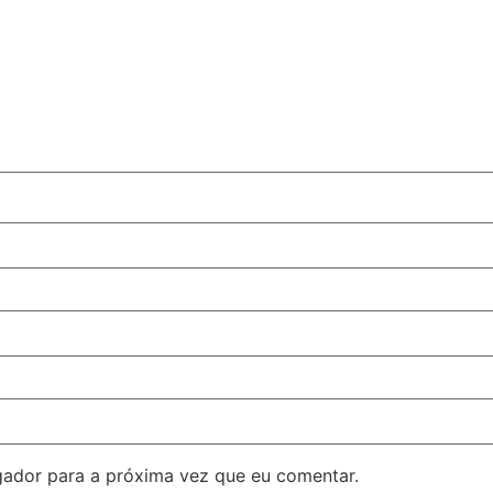
ador para a próxima vez que eu comentar.