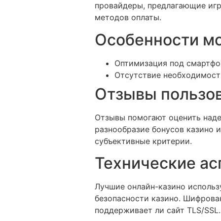
провайдеры, предлагающие игр
методов оплаты.
Особенности м
Оптимизация под смартфо
Отсутствие необходимост
Отзывы пользов
Отзывы помогают оценить наде
разнообразие бонусов казино и
субъективные критерии.
Технические ас
Лучшие онлайн-казино использ
безопасности казино. Шифрова
поддерживает ли сайт TLS/SSL.