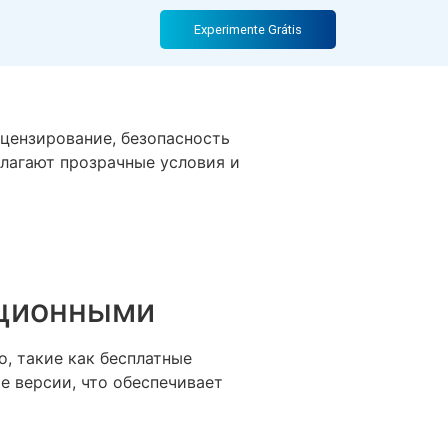
 году
Experimente Grátis
цензирование, безопасность
лагают прозрачные условия и
иционными
о, такие как бесплатные
е версии, что обеспечивает