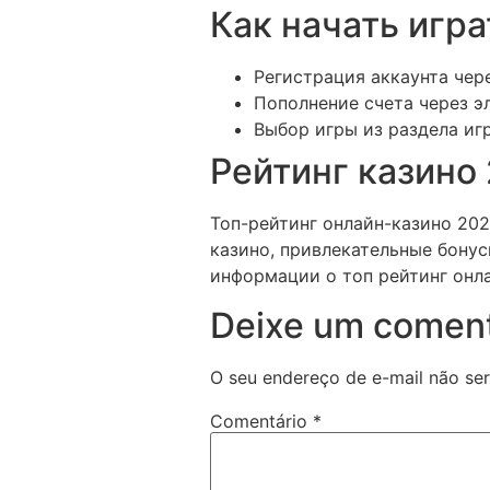
Как начать игра
Регистрация аккаунта чер
Пополнение счета через э
Выбор игры из раздела иг
Рейтинг казино 
Топ-рейтинг онлайн-казино 20
казино, привлекательные бону
информации о топ рейтинг онл
Deixe um coment
O seu endereço de e-mail não ser
Comentário
*