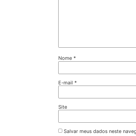
Nome
*
E-mail
*
Site
Salvar meus dados neste naveg