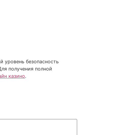
й уровень безопасность
Для получения полной
айн казино
.