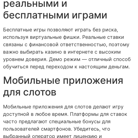
реальными и
бесплатными играми
Бесплатные игры позволяют играть без риска,
используя виртуальные фишки. Реальные ставки
связаны с финансовой ответственностью, поэтому
важно выбирать казино в интернете с высоким
уровнем доверия. Демо режим — отличный способ
обучиться перед переходом к настоящим деньгам.
Мобильные приложения
для слотов
Мобильные приложения для слотов делают игру
доступной в любое время. Платформы для ставок
часто предлагают специальные бонусы для
пользователей смартфонов. Убедитесь, что
выбранный оператор имеет лицензию и