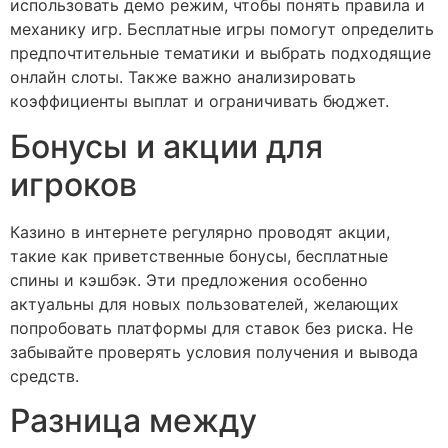
использовать демо режим, чтобы понять правила и
механику игр. Бесплатные игры помогут определить
предпочтительные тематики и выбрать подходящие
онлайн слоты. Также важно анализировать
коэффициенты выплат и ограничивать бюджет.
Бонусы и акции для
игроков
Казино в интернете регулярно проводят акции,
такие как приветственные бонусы, бесплатные
спины и кэшбэк. Эти предложения особенно
актуальны для новых пользователей, желающих
попробовать платформы для ставок без риска. Не
забывайте проверять условия получения и вывода
средств.
Разница между