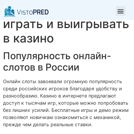
Онлайн слоты: как
играть и выигрывать
в казино
Популярность онлайн-
слотов в России
Онлайн слоты завоевали огромную популярность
среди российских игроков благодаря удобству и
разнообразию. Казино в интернете предлагают
доступ к тысячам игр, которые можно попробовать
без лишних усилий. Бесплатные игры и демо режим
позволяют новичкам ознакомиться с механикой,
прежде чем делать реальные ставки.