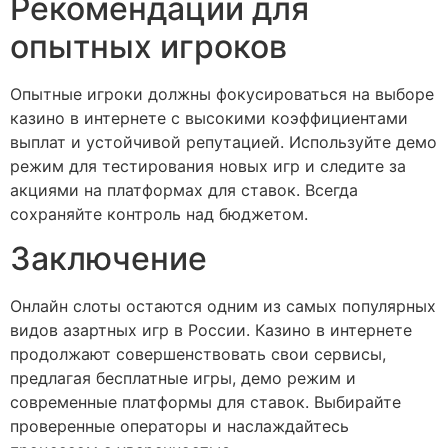
Рекомендации для
опытных игроков
Опытные игроки должны фокусироваться на выборе
казино в интернете с высокими коэффициентами
выплат и устойчивой репутацией. Используйте демо
режим для тестирования новых игр и следите за
акциями на платформах для ставок. Всегда
сохраняйте контроль над бюджетом.
Заключение
Онлайн слоты остаются одним из самых популярных
видов азартных игр в России. Казино в интернете
продолжают совершенствовать свои сервисы,
предлагая бесплатные игры, демо режим и
современные платформы для ставок. Выбирайте
проверенные операторы и наслаждайтесь