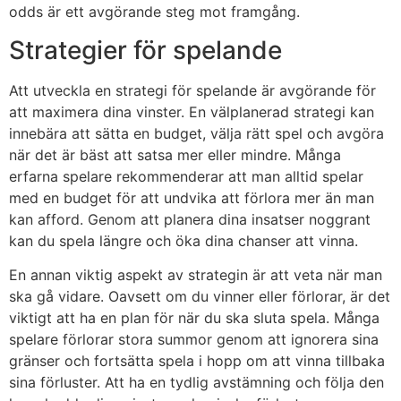
odds är ett avgörande steg mot framgång.
Strategier för spelande
Att utveckla en strategi för spelande är avgörande för
att maximera dina vinster. En välplanerad strategi kan
innebära att sätta en budget, välja rätt spel och avgöra
när det är bäst att satsa mer eller mindre. Många
erfarna spelare rekommenderar att man alltid spelar
med en budget för att undvika att förlora mer än man
kan afford. Genom att planera dina insatser noggrant
kan du spela längre och öka dina chanser att vinna.
En annan viktig aspekt av strategin är att veta när man
ska gå vidare. Oavsett om du vinner eller förlorar, är det
viktigt att ha en plan för när du ska sluta spela. Många
spelare förlorar stora summor genom att ignorera sina
gränser och fortsätta spela i hopp om att vinna tillbaka
sina förluster. Att ha en tydlig avstämning och följa den