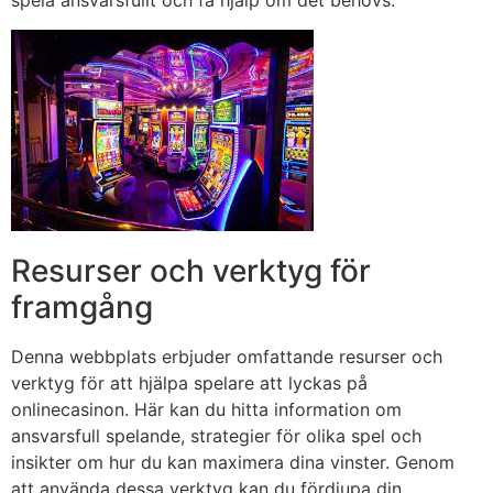
spela ansvarsfullt och få hjälp om det behövs.
Resurser och verktyg för
framgång
Denna webbplats erbjuder omfattande resurser och
verktyg för att hjälpa spelare att lyckas på
onlinecasinon. Här kan du hitta information om
ansvarsfull spelande, strategier för olika spel och
insikter om hur du kan maximera dina vinster. Genom
att använda dessa verktyg kan du fördjupa din