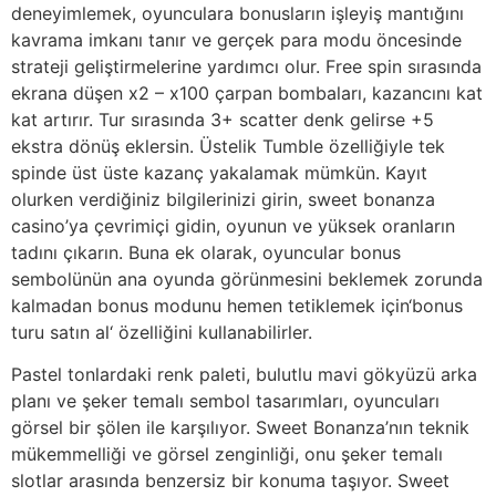
deneyimlemek, oyunculara bonusların işleyiş mantığını
kavrama imkanı tanır ve gerçek para modu öncesinde
strateji geliştirmelerine yardımcı olur. Free spin sırasında
ekrana düşen x2 – x100 çarpan bombaları, kazancını kat
kat artırır. Tur sırasında 3+ scatter denk gelirse +5
ekstra dönüş eklersin. Üstelik Tumble özelliğiyle tek
spinde üst üste kazanç yakalamak mümkün. Kayıt
olurken verdiğiniz bilgilerinizi girin, sweet bonanza
casino’ya çevrimiçi gidin, oyunun ve yüksek oranların
tadını çıkarın. Buna ek olarak, oyuncular bonus
sembolünün ana oyunda görünmesini beklemek zorunda
kalmadan bonus modunu hemen tetiklemek için‘bonus
turu satın al‘ özelliğini kullanabilirler.
Pastel tonlardaki renk paleti, bulutlu mavi gökyüzü arka
planı ve şeker temalı sembol tasarımları, oyuncuları
görsel bir şölen ile karşılıyor. Sweet Bonanza’nın teknik
mükemmelliği ve görsel zenginliği, onu şeker temalı
slotlar arasında benzersiz bir konuma taşıyor. Sweet