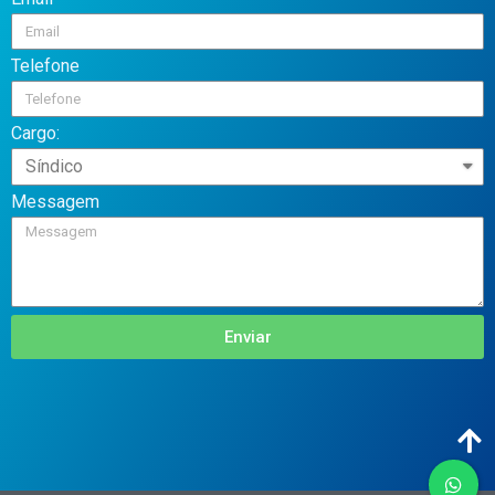
Telefone
Cargo:
Messagem
Enviar