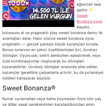
eğlenceli hale
getirir.
Sweet
Bonanza oyna
Kaydol,
bonusunu al ve pragmatic play sweet bonanza demo ile
avantajları dene. Hazır olunca sweet bonanza oyna
pragmatic — gerçek parayla büyük kazançları kovala.
Bonus turlarının en çekici özelliklerinden biri, ücretsiz
dönüşler. Oyuncular, belirli sembolleri eşleştirerek veya
özel kombinasyonlar oluşturarak bu dönüşleri
kazanabilirler. Ücretsiz dönüşler sırasında elde edilen
kazançlar genellikle çarpanlarla artırılır, bu da potansiyel
ödülleri katlayarak büyütür.
Sweet Bonanza®
Kumar oynamadan veya bahis koymadan önce tüm yaş
ve diğer yasal gereksinimleri karşıladığınızdan emin