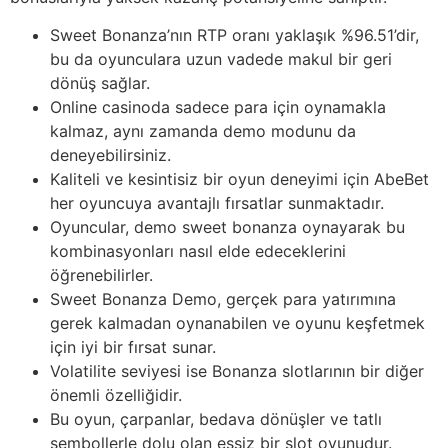
Sweet Bonanza’nın RTP oranı yaklaşık %96.51’dir,
bu da oyunculara uzun vadede makul bir geri
dönüş sağlar.
Online casinoda sadece para için oynamakla
kalmaz, aynı zamanda demo modunu da
deneyebilirsiniz.
Kaliteli ve kesintisiz bir oyun deneyimi için AbeBet
her oyuncuya avantajlı fırsatlar sunmaktadır.
Oyuncular, demo sweet bonanza oynayarak bu
kombinasyonları nasıl elde edeceklerini
öğrenebilirler.
Sweet Bonanza Demo, gerçek para yatırımına
gerek kalmadan oynanabilen ve oyunu keşfetmek
için iyi bir fırsat sunar.
Volatilite seviyesi ise Bonanza slotlarının bir diğer
önemli özelliğidir.
Bu oyun, çarpanlar, bedava dönüşler ve tatlı
sembollerle dolu olan eşsiz bir slot oyunudur.