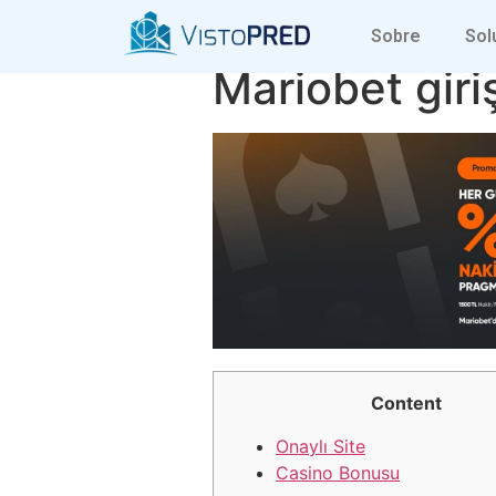
Türkiye’de en
Sobre
Sol
Mariobet giri
Content
Onaylı Site
Casino Bonusu