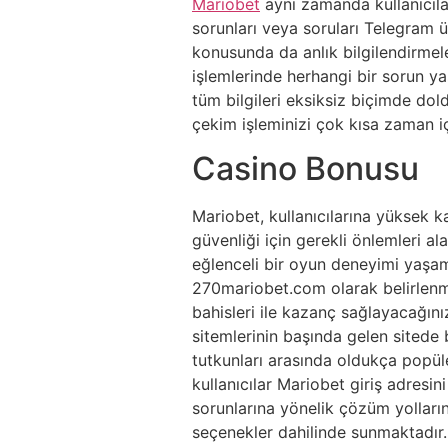
Mariobet
aynı zamanda kullanıcılar 
sorunları veya soruları Telegram üz
konusunda da anlık bilgilendirmele
işlemlerinde herhangi bir sorun y
tüm bilgileri eksiksiz biçimde do
çekim işleminizi çok kısa zaman i
Casino Bonusu
Mariobet, kullanıcılarına yüksek k
güvenliği için gerekli önlemleri a
eğlenceli bir oyun deneyimi yaşama
270mariobet.com olarak belirlenmi
bahisleri ile kazanç sağlayacağınız
sitemlerinin başında gelen sitede 
tutkunları arasında oldukça popül
kullanıcılar Mariobet giriş adresin
sorunlarına yönelik çözüm yollarını
seçenekler dahilinde sunmaktadır.