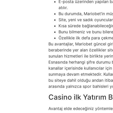
E-posta üzerinden yapılan baş
atılır.
Bu durumda, Mariobet’in müşt
Site, yeni ve sadık oyuncula
Kısa sürede bağlanabileceğini
Bunu bilmeniz ve bunu biler
Özellikle ilk defa para çekm
Bu avantajlar, Mariobet güncel giri
beraberinde yer alan özellikler sit
sunulan hizmetleri ile birlikte yeri
Esnasında herhangi şifre durumu bu
kanallar içerisinde kullanıcılar iç
sunmaya devam etmektedir. Kullanı
bu siteye dahil olduğu andan itib
arasında yalnızca spor bahisleri y
Casino ilk Yatırım
Avantaj elde edeceğiniz yöntemler