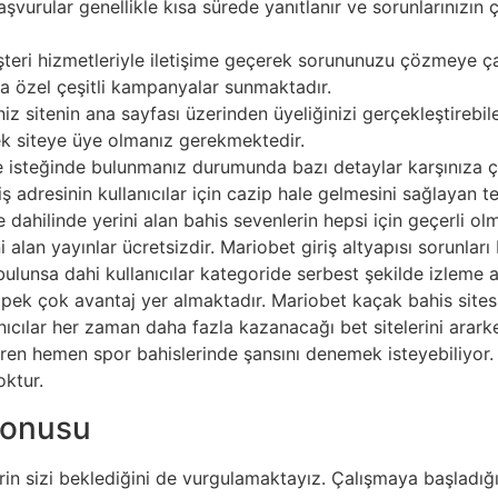
vurular genellikle kısa sürede yanıtlanır ve sorunlarınızın 
eri hizmetleriyle iletişime geçerek sorununuzu çözmeye çalı
ra özel çeşitli kampanyalar sunmaktadır.
z sitenin ana sayfası üzerinden üyeliğinizi gerçekleştirebil
ek siteye üye olmanız gerekmektedir.
e isteğinde bulunmanız durumunda bazı detaylar karşınıza çı
ş adresinin kullanıcılar için cazip hale gelmesini sağlayan t
e dahilinde yerini alan bahis sevenlerin hepsi için geçerli ol
ni alan yayınlar ücretsizdir. Mariobet giriş altyapısı sorunlar
lunsa dahi kullanıcılar kategoride serbest şekilde izleme av
in pek çok avantaj yer almaktadır. Mariobet kaçak bahis sitesi
cılar her zaman daha fazla kazanacağı bet sitelerini ararken
aren hemen spor bahislerinde şansını denemek isteyebiliyor.
oktur.
 Bonusu
in sizi beklediğini de vurgulamaktayız. Çalışmaya başladığı