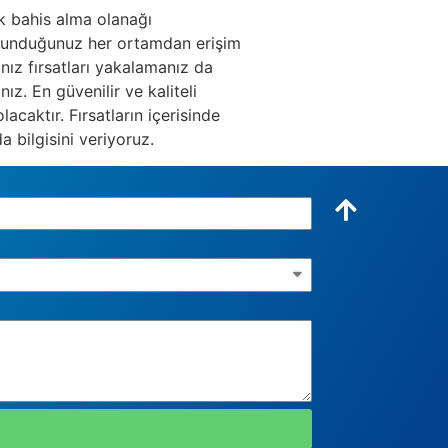
ık bahis alma olanağı
bulunduğunuz her ortamdan erişim
nız fırsatları yakalamanız da
z. En güvenilir ve kaliteli
caktır. Fırsatların içerisinde
 bilgisini veriyoruz.