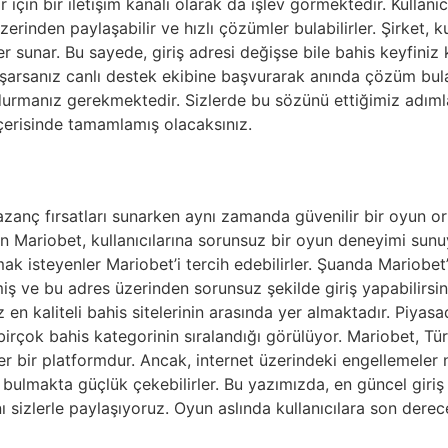
için bir iletişim kanalı olarak da işlev görmektedir. Kullanıcıla
erinden paylaşabilir ve hızlı çözümler bulabilirler. Şirket, ku
r sunar. Bu sayede, giriş adresi değişse bile bahis keyfiniz 
aşarsanız canlı destek ekibine başvurarak anında çözüm bulab
ldurmanız gerekmektedir. Sizlerde bu sözünü ettiğimiz adıml
çerisinde tamamlamış olacaksınız.
azanç fırsatları sunarken aynı zamanda güvenilir bir oyun ort
lan Mariobet, kullanıcılarına sorunsuz bir oyun deneyimi sunu
k isteyenler Mariobet’i tercih edebilirler. Şuanda Mariobet’i
ş ve bu adres üzerinden sorunsuz şekilde giriş yapabilirsin
 en kaliteli bahis sitelerinin arasında yer almaktadır. Piyasa
birçok bahis kategorinin sıralandığı görülüyor. Mariobet, Tü
er bir platformdur. Ancak, internet üzerindeki engellemele
i bulmakta güçlük çekebilirler. Bu yazımızda, en güncel giriş 
 sizlerle paylaşıyoruz. Oyun aslında kullanıcılara son derece 