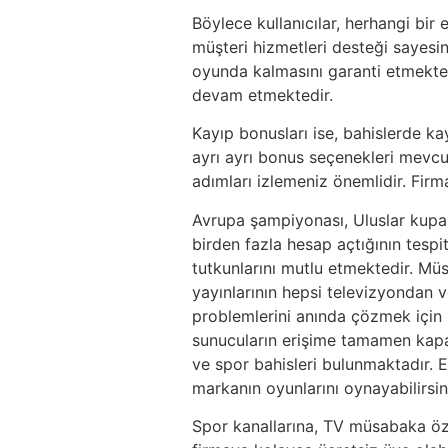
Böylece kullanıcılar, herhangi bir e
müşteri hizmetleri desteği sayesin
oyunda kalmasını garanti etmektedi
devam etmektedir.
Kayıp bonusları ise, bahislerde kay
ayrı ayrı bonus seçenekleri mevcut
adımları izlemeniz önemlidir. Firma,
Avrupa şampiyonası, Uluslar kupası
birden fazla hesap açtığının tespi
tutkunlarını mutlu etmektedir. Müs
yayınlarının hepsi televizyondan v
problemlerini anında çözmek için
sunucuların erişime tamamen kapat
ve spor bahisleri bulunmaktadır. 
markanın oyunlarını oynayabilirsini
Spor kanallarına, TV müsabaka özet