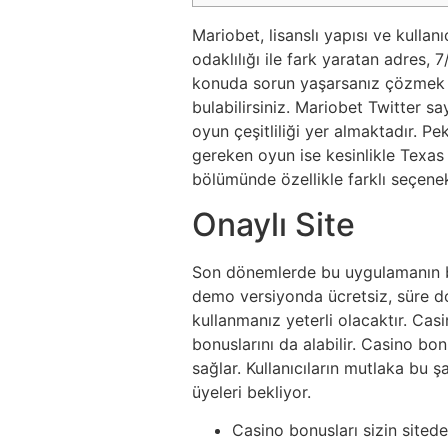
Mariobet, lisanslı yapısı ve kullan
odaklılığı ile fark yaratan adres,
konuda sorun yaşarsanız çözmek m
bulabilirsiniz. Mariobet Twitter s
oyun çeşitliliği yer almaktadır. Pe
gereken oyun ise kesinlikle Texas
bölümünde özellikle farklı seçenek
Onaylı Site
Son dönemlerde bu uygulamanın b
demo versiyonda ücretsiz, süre do
kullanmanız yeterli olacaktır. Cas
bonuslarını da alabilir. Casino b
sağlar. Kullanıcıların mutlaka bu
üyeleri bekliyor.
Casino bonusları sizin sited