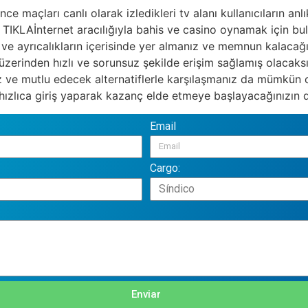
e maçları canlı olarak izledikleri tv alanı kullanıcıların anl
n TIKLAİnternet aracılığıyla bahis ve casino oynamak için 
n ve ayrıcalıkların içerisinde yer almanız ve memnun kalacağı
zerinden hızlı ve sorunsuz şekilde erişim sağlamış olacaksını
ve mutlu edecek alternatiflerle karşılaşmanız da mümkün ola
ızlıca giriş yaparak kazanç elde etmeye başlayacağınızın da
Email
Cargo:
Enviar