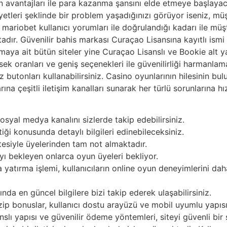
n avantajları ile para kazanma şansını elde etmeye başlayac
yetleri şeklinde bir problem yaşadığınızı görüyor iseniz, müşt
mariobet kullanıcı yorumları ile doğrulandığı kadarı ile müş
ktadır. Güvenilir bahis markası Curaçao Lisansına kayıtlı ismi
maya ait bütün siteler yine Curaçao Lisanslı ve Bookie alt ya
ek oranları ve geniş seçenekleri ile güvenilirliği harmanlama
z butonları kullanabilirsiniz. Casino oyunlarının hilesinin b
larına çeşitli iletişim kanalları sunarak her türlü sorunlarına 
osyal medya kanalını sizlerde takip edebilirsiniz.
ği konusunda detaylı bilgileri edinebileceksiniz.
tesiyle üyelerinden tam not almaktadır.
bekleyen onlarca oyun üyeleri bekliyor.
a yatırma işlemi, kullanıcıların online oyun deneyimlerini dah
nda en güncel bilgilere bizi takip ederek ulaşabilirsiniz.
zip bonuslar, kullanıcı dostu arayüzü ve mobil uyumlu yapısı
nslı yapısı ve güvenilir ödeme yöntemleri, siteyi güvenli bir 